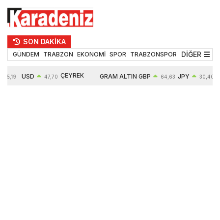
SON DAKİKA
DİĞER
GÜNDEM
TRABZON
EKONOMİ
SPOR
TRABZONSPOR
TEKNOLOJİ
ÇEYREK
USD
GRAM ALTIN
GBP
JPY
55,19
47,70
64,63
30,40
ALTIN
0,15%
6663,64
0,44%
0,70%
10914,00
2,63%
2,64%