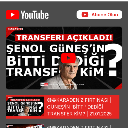
Abone Olun
🔴🔵KARADENİZ FIRTINASI |
GÜNEŞ'İN 'BİTTİ' DEDİĞİ
TRANSFER KİM? | 21.01.2025
🔴🔵KARADENİZ FIRTINASI |