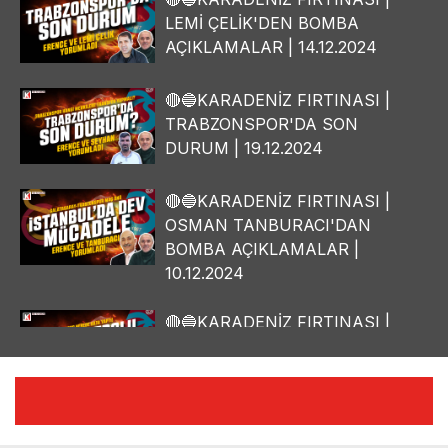
LEMİ ÇELİK'DEN BOMBA
AÇIKLAMALAR | 14.12.2024
🔴🔵KARADENİZ FIRTINASI |
TRABZONSPOR'DA SON
DURUM | 19.12.2024
🔴🔵KARADENİZ FIRTINASI |
OSMAN TANBURACI'DAN
BOMBA AÇIKLAMALAR |
10.12.2024
🔴🔵KARADENİZ FIRTINASI |
YILMAZ VURAL'DAN BOMBA
AÇIKLAMALAR | 06.12.2024
🔴🔵KARADENİZ FIRTINASI |
CELİL HEKİMOĞLU'NDAN