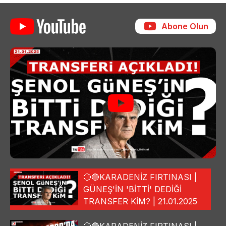
Abone Olun
🔴🔵KARADENİZ FIRTINASI |
GÜNEŞ'İN 'BİTTİ' DEDİĞİ
TRANSFER KİM? | 21.01.2025