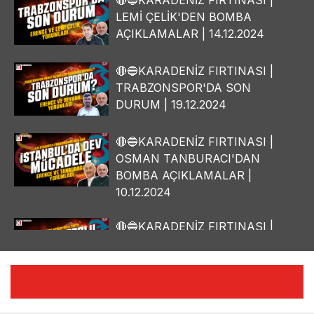
🔴🔵KARADENİZ FIRTINASI |
LEMİ ÇELİK'DEN BOMBA
AÇIKLAMALAR | 14.12.2024
🔴🔵KARADENİZ FIRTINASI |
TRABZONSPOR'DA SON
DURUM | 19.12.2024
🔴🔵KARADENİZ FIRTINASI |
OSMAN TANBURACI'DAN
BOMBA AÇIKLAMALAR |
10.12.2024
🔴🔵KARADENİZ FIRTINASI |
YILMAZ VURAL'DAN BOMBA
AÇIKLAMALAR | 06.12.2024
🔴🔵KARADENİZ FIRTINASI |