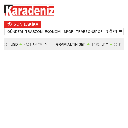
SON DAKİKA
DİĞER
GÜNDEM
TRABZON
EKONOMİ
SPOR
TRABZONSPOR
TEKNOLOJİ
ÇEYREK
USD
GRAM ALTIN
GBP
JPY
5,19
47,71
64,52
30,31
ALTIN
0,18%
6660,55
0,27%
0,39%
10903,00
2,59%
2,54%