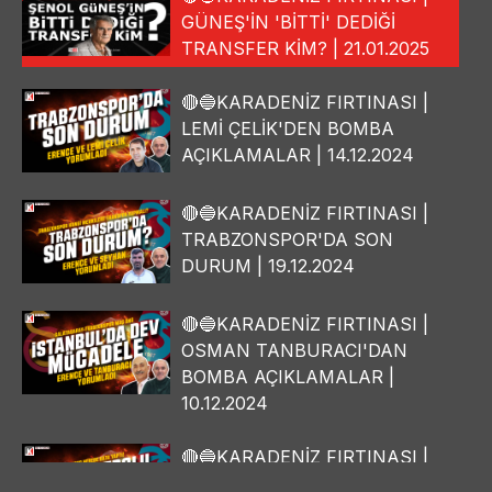
GÜNEŞ'İN 'BİTTİ' DEDİĞİ
TRANSFER KİM? | 21.01.2025
🔴🔵KARADENİZ FIRTINASI |
LEMİ ÇELİK'DEN BOMBA
AÇIKLAMALAR | 14.12.2024
🔴🔵KARADENİZ FIRTINASI |
TRABZONSPOR'DA SON
DURUM | 19.12.2024
🔴🔵KARADENİZ FIRTINASI |
OSMAN TANBURACI'DAN
BOMBA AÇIKLAMALAR |
10.12.2024
🔴🔵KARADENİZ FIRTINASI |
YILMAZ VURAL'DAN BOMBA