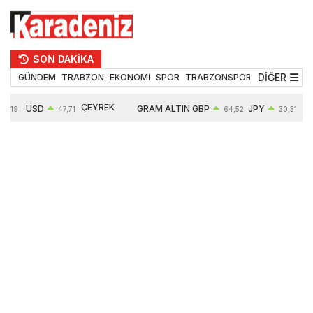
SON DAKİKA
DİĞER
GÜNDEM
TRABZON
EKONOMİ
SPOR
TRABZONSPOR
TEKNOLOJİ
ÇEYREK
USD
GRAM ALTIN
GBP
JPY
EUR
47,71
64,52
30,31
ALTIN
0,18%
6660,55
0,27%
0,39%
0,32
10903,00
2,59%
2,54%