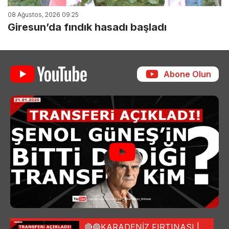
08 Ağustos, 2026 09:25
Giresun’da fındık hasadı başladı
Abone Olun
🔴🔵KARADENİZ FIRTINASI |