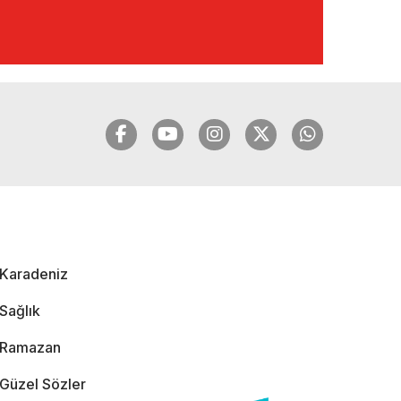
🔴🔵KARADENİZ
FIRTINASI | YILMAZ
VURAL'DAN BOMBA
AÇIKLAMALAR |
06.12.2024
🔴🔵KARADENİZ
FIRTINASI | CELİL
HEKİMOĞLU'NDAN
BOMBA
AÇIKLAMALAR |
Karadeniz
05.12.2024
Sağlık
Ramazan
Güzel Sözler