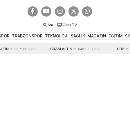
Ara
Canlı TV
SPOR
TRABZONSPOR
TEKNOLOJİ
SAĞLIK
MAGAZİN
EĞİTİM
Sİ
GRAM ALTIN
GBP
10571,00
4,27%
6497,85
4,28%
64,33
0