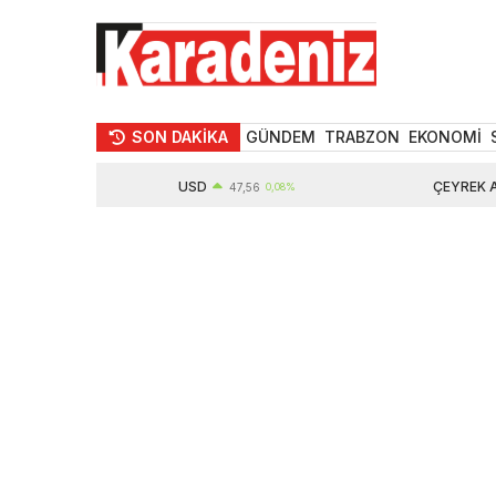
SON DAKİKA
GÜNDEM
TRABZON
EKONOMİ
USD
ÇEYREK ALTIN
47,56
0,08%