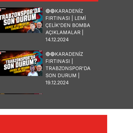
🔴🔵KARADENİZ
FIRTINASI | LEMİ
ÇELİK'DEN BOMBA
AÇIKLAMALAR |
14.12.2024
🔴🔵KARADENİZ
FIRTINASI |
TRABZONSPOR'DA
SON DURUM |
19.12.2024
🔴🔵KARADENİZ
FIRTINASI | OSMAN
TANBURACI'DAN
BOMBA
AÇIKLAMALAR |
10.12.2024