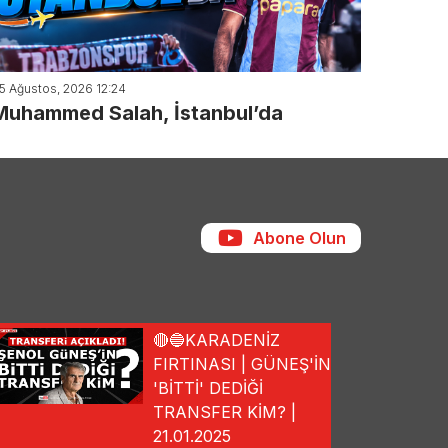
5 Ağustos, 2026 12:24
Muhammed Salah, İstanbul’da
Abone Olun
🔴🔵KARADENİZ
FIRTINASI | GÜNEŞ'İN
'BİTTİ' DEDİĞİ
TRANSFER KİM? |
21.01.2025