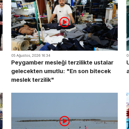
05 Ağustos, 2026 16:34
0
Peygamber mesleği terzilikte ustalar
gelecekten umutlu: "En son bitecek
meslek terzilik"