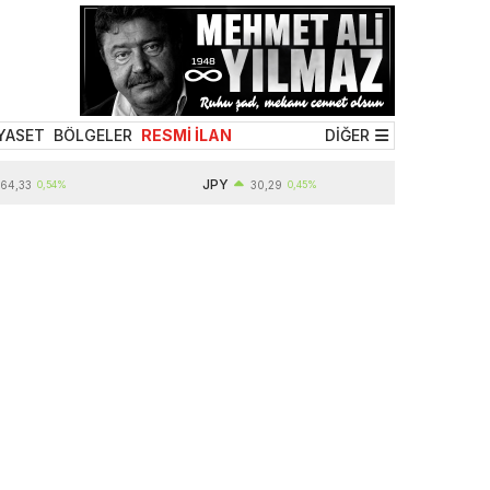
YASET
BÖLGELER
RESMİ İLAN
DİĞER
JPY
,54%
30,29
0,45%