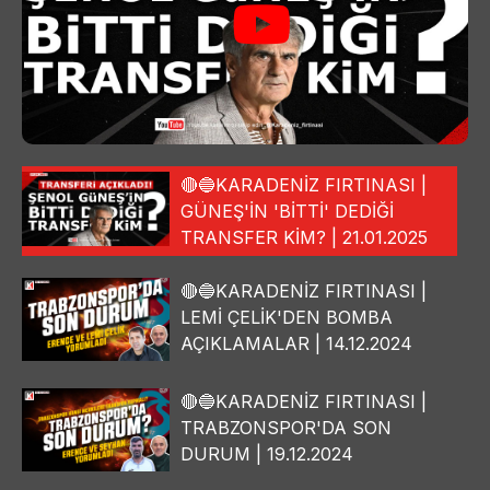
🔴🔵KARADENİZ FIRTINASI |
GÜNEŞ'İN 'BİTTİ' DEDİĞİ
TRANSFER KİM? | 21.01.2025
🔴🔵KARADENİZ FIRTINASI |
LEMİ ÇELİK'DEN BOMBA
AÇIKLAMALAR | 14.12.2024
🔴🔵KARADENİZ FIRTINASI |
TRABZONSPOR'DA SON
DURUM | 19.12.2024