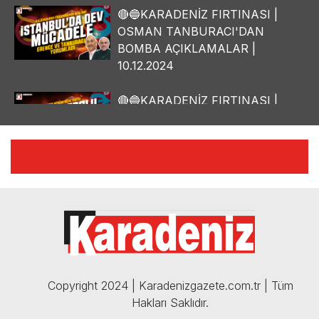
🔴🔵KARADENİZ FIRTINASI |
OSMAN TANBURACI'DAN
BOMBA AÇIKLAMALAR |
10.12.2024
🔴🔵KARADENİZ FIRTINASI |
YILMAZ VURAL'DAN BOMBA
AÇIKLAMALAR | 06.12.2024
🔴🔵KARADENİZ FIRTINASI |
CELİL HEKİMOĞLU'NDAN
BOMBA AÇIKLAMALAR |
05.12.2024
Copyright 2024 | Karadenizgazete.com.tr | Tüm
Hakları Saklıdır.