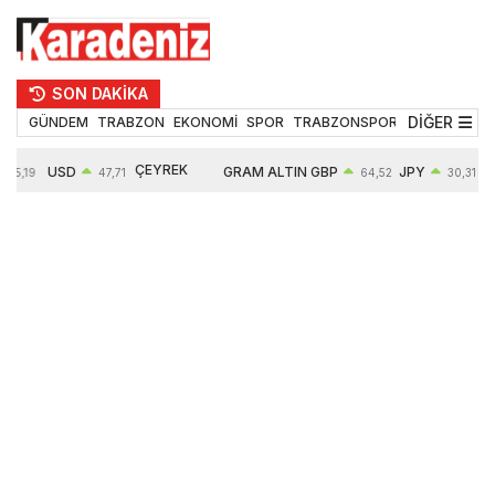
SON DAKİKA
DİĞER
GÜNDEM
TRABZON
EKONOMİ
SPOR
TRABZONSPOR
TEKNOLOJİ
ÇEYREK
USD
GRAM ALTIN
GBP
JPY
55,19
47,71
64,52
30,31
ALTIN
0,18%
6660,55
0,27%
0,39%
10903,00
2,59%
2,54%