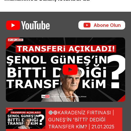
Abone Olun
🔴🔵KARADENİZ FIRTINASI |
GÜNEŞ'İN 'BİTTİ' DEDİĞİ
TRANSFER KİM? | 21.01.2025