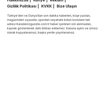
Hakkımızda
Künye
Reklam
Gizlilik Politikası
KVKK
Bize Ulaşın
Türkiye'den ve Dünya’dan son dakika haberleri, köşe yazıları,
magazinden siyasete, spordan seyahate bütün konuların tek
adresi Karadenizgazete.com.tr haber içerikleri izin alınmadan,
kaynak gösterilerek dahi iktibas edilemez. Kanuna aykırı ve izinsiz
olarak kopyalanamaz, başka yerde yayınlanamaz.