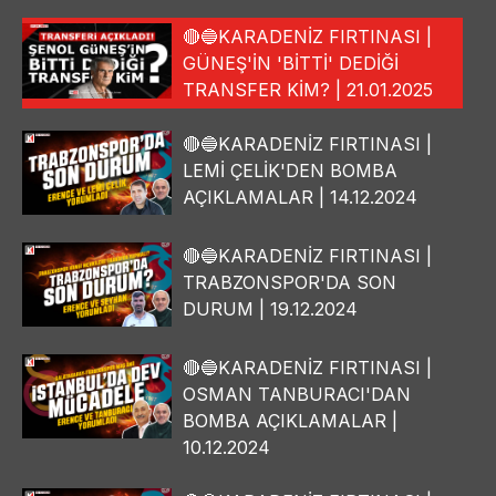
🔴🔵KARADENİZ FIRTINASI |
GÜNEŞ'İN 'BİTTİ' DEDİĞİ
TRANSFER KİM? | 21.01.2025
🔴🔵KARADENİZ FIRTINASI |
LEMİ ÇELİK'DEN BOMBA
AÇIKLAMALAR | 14.12.2024
🔴🔵KARADENİZ FIRTINASI |
TRABZONSPOR'DA SON
DURUM | 19.12.2024
🔴🔵KARADENİZ FIRTINASI |
OSMAN TANBURACI'DAN
BOMBA AÇIKLAMALAR |
10.12.2024