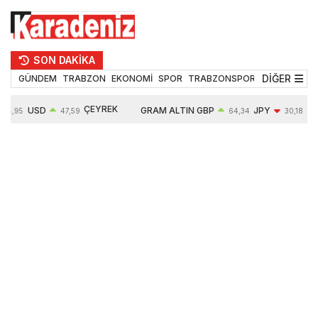
SON DAKİKA
DİĞER
GÜNDEM
TRABZON
EKONOMİ
SPOR
TRABZONSPOR
TEKNOLOJİ
ÇEYREK
USD
GRAM ALTIN
GBP
JPY
4,95
47,59
64,34
30,18
ALTIN
0,05%
6484,95
0,01%
-0,31%
10624,00
-0,17%
0,56%