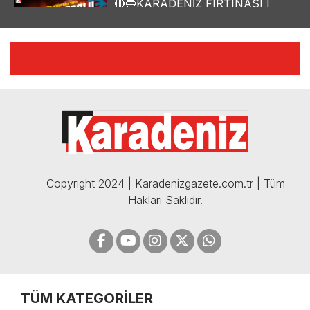
🔴🔵KARADENİZ FIRTINASI |
YILMAZ VURAL'DAN BOMBA
AÇIKLAMALAR | 06.12.2024
🔴🔵KARADENİZ FIRTINASI |
CELİL HEKİMOĞLU'NDAN
BOMBA AÇIKLAMALAR |
05.12.2024
Copyright 2024 | Karadenizgazete.com.tr | Tüm
Hakları Saklıdır.
TÜM KATEGORİLER