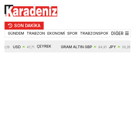
SON DAKİKA
DİĞER
GÜNDEM
TRABZON
EKONOMİ
SPOR
TRABZONSPOR
TEKNOLOJİ
ÇEYREK
USD
GRAM ALTIN
GBP
JPY
55,19
47,71
64,61
30,35
ALTIN
0,18%
6660,55
0,39%
0,52%
10912,00
2,59%
2,62%