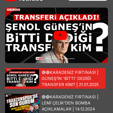
🔴🔵KARADENİZ FIRTINASI |
GÜNEŞ'İN 'BİTTİ' DEDİĞİ
TRANSFER KİM? | 21.01.2025
🔴🔵KARADENİZ FIRTINASI |
LEMİ ÇELİK'DEN BOMBA
AÇIKLAMALAR | 14.12.2024