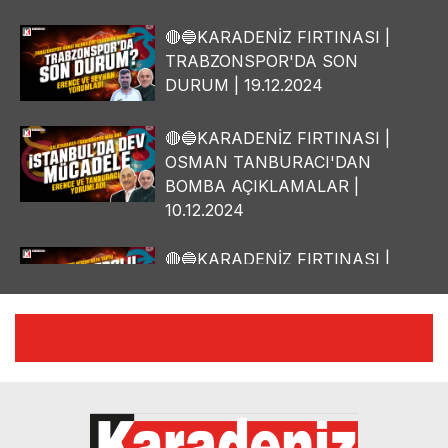
🔴🔵KARADENİZ FIRTINASI |
TRABZONSPOR'DA SON
DURUM | 19.12.2024
🔴🔵KARADENİZ FIRTINASI |
OSMAN TANBURACI'DAN
BOMBA AÇIKLAMALAR |
10.12.2024
🔴🔵KARADENİZ FIRTINASI |
YILMAZ VURAL'DAN BOMBA
AÇIKLAMALAR | 06.12.2024
🔴🔵KARADENİZ FIRTINASI |
CELİL HEKİMOĞLU'NDAN
BOMBA AÇIKLAMALAR |
05.12.2024