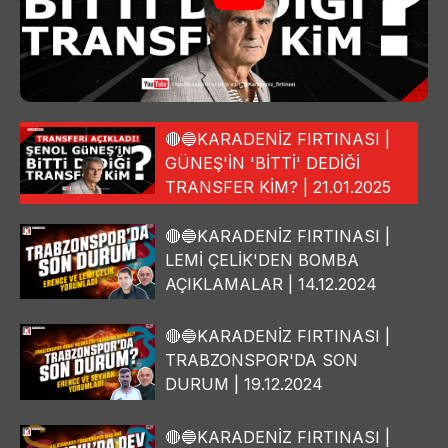
🔴🔵KARADENİZ FIRTINASI |
GÜNEŞ'İN 'BİTTİ' DEDİĞİ
TRANSFER KİM? | 21.01.2025
🔴🔵KARADENİZ FIRTINASI |
LEMİ ÇELİK'DEN BOMBA
AÇIKLAMALAR | 14.12.2024
🔴🔵KARADENİZ FIRTINASI |
TRABZONSPOR'DA SON
DURUM | 19.12.2024
🔴🔵KARADENİZ FIRTINASI |