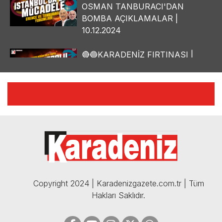
OSMAN TANBURACI'DAN
BOMBA AÇIKLAMALAR |
10.12.2024
🔴🔵KARADENİZ FIRTINASI |
YILMAZ VURAL'DAN BOMBA
AÇIKLAMALAR | 06.12.2024
🔴🔵KARADENİZ FIRTINASI |
CELİL HEKİMOĞLU'NDAN
BOMBA AÇIKLAMALAR |
05.12.2024
Copyright 2024 | Karadenizgazete.com.tr | Tüm
Hakları Saklıdır.