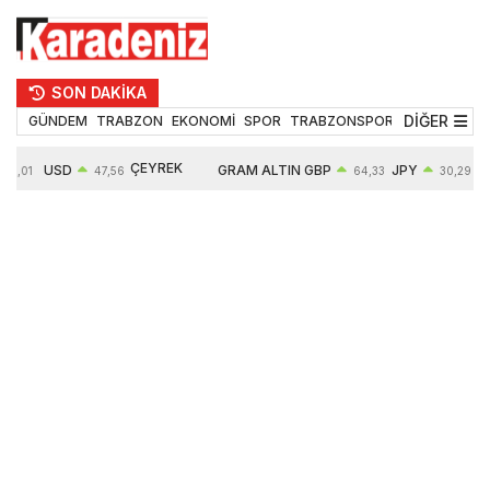
SON DAKİKA
DİĞER
GÜNDEM
TRABZON
EKONOMİ
SPOR
TRABZONSPOR
TEKNOLOJİ
ÇEYREK
USD
GRAM ALTIN
GBP
JPY
5,01
47,56
64,33
30,29
ALTIN
0,08%
6497,85
0,54%
0,45%
10571,00
4,28%
4,27%