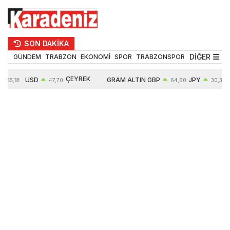
SON DAKİKA
DİĞER
GÜNDEM
TRABZON
EKONOMİ
SPOR
TRABZONSPOR
TEKNOLOJİ
ÇEYREK
USD
GRAM ALTIN
GBP
JPY
55,18
47,70
64,60
30,35
ALTIN
0,16%
6652,76
0,38%
0,54%
10909,00
2,47%
2,60%