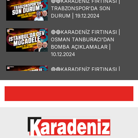
🔴🔵KARADENİZ FIRTINASI |
TRABZONSPOR'DA SON
DURUM | 19.12.2024
🔴🔵KARADENİZ FIRTINASI |
OSMAN TANBURACI'DAN
BOMBA AÇIKLAMALAR |
10.12.2024
🔴🔵KARADENİZ FIRTINASI |
YILMAZ VURAL'DAN BOMBA
AÇIKLAMALAR | 06.12.2024
🔴🔵KARADENİZ FIRTINASI |
CELİL HEKİMOĞLU'NDAN
BOMBA AÇIKLAMALAR |
05.12.2024