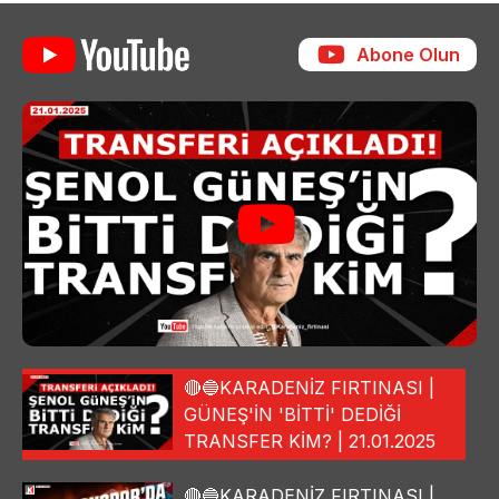
Abone Olun
🔴🔵KARADENİZ FIRTINASI |
GÜNEŞ'İN 'BİTTİ' DEDİĞİ
TRANSFER KİM? | 21.01.2025
🔴🔵KARADENİZ FIRTINASI |