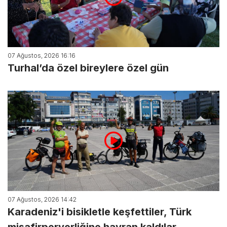
07 Ağustos, 2026 16:16
Turhal’da özel bireylere özel gün
07 Ağustos, 2026 14:42
Karadeniz'i bisikletle keşfettiler, Türk
misafirperverliğine hayran kaldılar