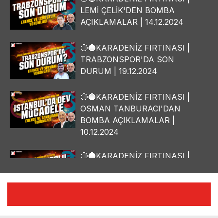
LEMİ ÇELİK'DEN BOMBA
AÇIKLAMALAR | 14.12.2024
🔴🔵KARADENİZ FIRTINASI |
TRABZONSPOR'DA SON
DURUM | 19.12.2024
🔴🔵KARADENİZ FIRTINASI |
OSMAN TANBURACI'DAN
BOMBA AÇIKLAMALAR |
10.12.2024
🔴🔵KARADENİZ FIRTINASI |
YILMAZ VURAL'DAN BOMBA
AÇIKLAMALAR | 06.12.2024
🔴🔵KARADENİZ FIRTINASI |
CELİL HEKİMOĞLU'NDAN