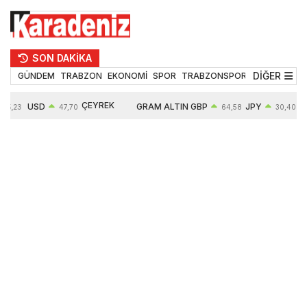
SON DAKİKA
DİĞER
GÜNDEM
TRABZON
EKONOMİ
SPOR
TRABZONSPOR
TEKNOLOJİ
ÇEYREK
USD
GRAM ALTIN
GBP
JPY
5,23
47,70
64,58
30,40
ALTIN
0,17%
6670,55
0,36%
0,69%
10907,00
2,74%
2,58%