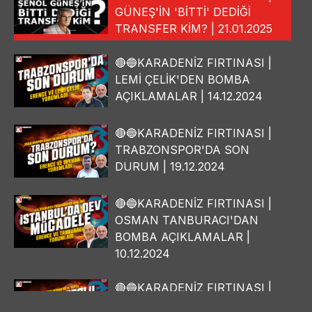
GÜNEŞ'İN 'BİTTİ' DEDİĞİ
TRANSFER KİM? | 21.01.2025
🔴🔵KARADENİZ FIRTINASI |
LEMİ ÇELİK'DEN BOMBA
AÇIKLAMALAR | 14.12.2024
🔴🔵KARADENİZ FIRTINASI |
TRABZONSPOR'DA SON
DURUM | 19.12.2024
🔴🔵KARADENİZ FIRTINASI |
OSMAN TANBURACI'DAN
BOMBA AÇIKLAMALAR |
10.12.2024
🔴🔵KARADENİZ FIRTINASI |
YILMAZ VURAL'DAN BOMBA