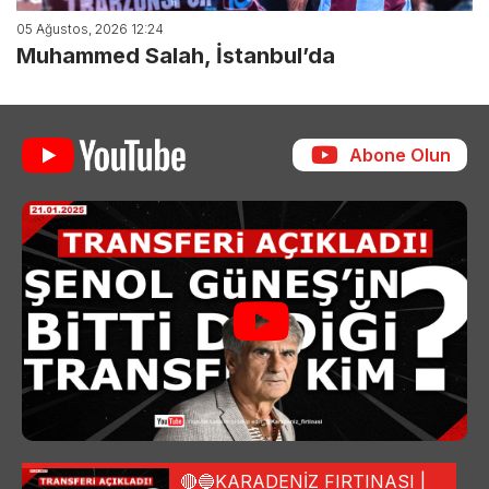
05 Ağustos, 2026 12:24
Muhammed Salah, İstanbul’da
Abone Olun
🔴🔵KARADENİZ FIRTINASI |