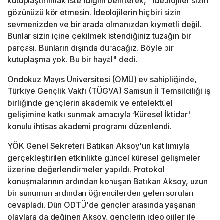
kutuplaştırılmak istendiğini belirterek, "İdeolojiler sizin
gözünüzü kör etmesin. İdeolojilerin hiçbiri sizin
sevmenizden ve bir arada olmanızdan kıymetli değil.
Bunlar sizin içine çekilmek istendiğiniz tuzağın bir
parçası. Bunların dışında duracağız. Böyle bir
kutuplaşma yok. Bu bir hayal" dedi.
Ondokuz Mayıs Üniversitesi (OMÜ) ev sahipliğinde,
Türkiye Gençlik Vakfı (TÜGVA) Samsun İl Temsilciliği iş
birliğinde gençlerin akademik ve entelektüel
gelişimine katkı sunmak amacıyla ‘Küresel İktidar'
konulu ihtisas akademi programı düzenlendi.
YÖK Genel Sekreteri Batıkan Aksoy'un katılımıyla
gerçekleştirilen etkinlikte güncel küresel gelişmeler
üzerine değerlendirmeler yapıldı. Protokol
konuşmalarının ardından konuşan Batıkan Aksoy, uzun
bir sunumun ardından öğrencilerden gelen soruları
cevapladı. Dün ODTÜ'de gençler arasında yaşanan
olaylara da değinen Aksoy, gençlerin ideolojiler ile