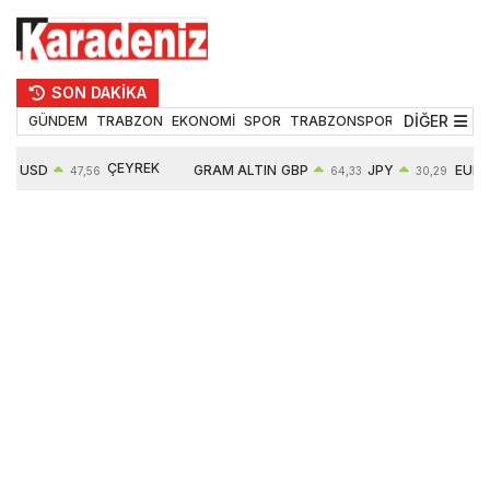
SON DAKİKA
DİĞER
GÜNDEM
TRABZON
EKONOMİ
SPOR
TRABZONSPOR
TEKNOLOJİ
ÇEYREK
USD
GRAM ALTIN
GBP
JPY
EUR
47,56
64,33
30,29
ALTIN
0,08%
6497,85
0,54%
0,45%
0,29%
10571,00
4,28%
4,27%