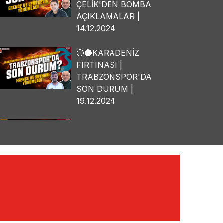
ÇELİK'DEN BOMBA
AÇIKLAMALAR |
14.12.2024
🔴🔵KARADENİZ
FIRTINASI |
TRABZONSPOR'DA
SON DURUM |
19.12.2024
🔴🔵KARADENİZ
FIRTINASI | OSMAN
TANBURACI'DAN
BOMBA
AÇIKLAMALAR |
10.12.2024
🔴🔵KARADENİZ
FIRTINASI | YILMAZ