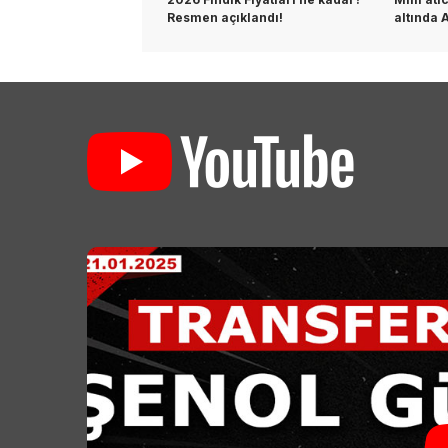
Resmen açıklandı!
altında 