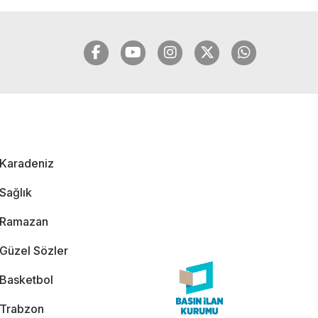
VURAL'DAN BOMBA
AÇIKLAMALAR |
06.12.2024
🔴🔵KARADENİZ
FIRTINASI | CELİL
HEKİMOĞLU'NDAN
BOMBA
AÇIKLAMALAR |
Karadeniz
05.12.2024
Sağlık
Ramazan
Güzel Sözler
Basketbol
Trabzon