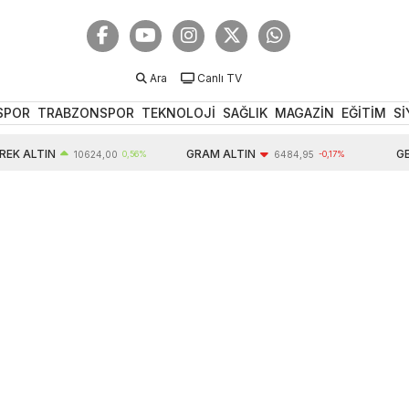
Ara
Canlı TV
SPOR
TRABZONSPOR
TEKNOLOJİ
SAĞLIK
MAGAZİN
EĞİTİM
Sİ
 ALTIN
GRAM ALTIN
GBP
10624,00
0,56%
6484,95
-0,17%