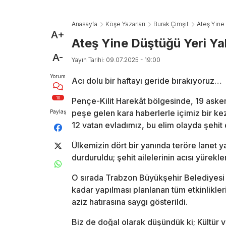
Anasayfa
Köşe Yazarları
Burak Çimşit
Ateş Yine 
A+
Ateş Yine Düştüğü Yeri Ya
A-
Yayın Tarihi: 09.07.2025 - 19:00
Yorum
Acı dolu bir haftayı geride bırakıyoruz…
10
Pençe-Kilit Harekât bölgesinde, 19 aske
peşe gelen kara haberlerle içimiz bir ke
Paylaş
12 vatan evladımız, bu elim olayda şehit
Ülkemizin dört bir yanında teröre lanet ya
durduruldu; şehit ailelerinin acısı yürekle
O sırada Trabzon Büyükşehir Belediyesi d
kadar yapılması planlanan tüm etkinlikler
aziz hatırasına saygı gösterildi.
Biz de doğal olarak düşündük ki; Kültür v