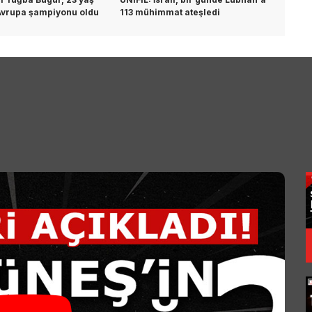
Avrupa şampiyonu oldu
113 mühimmat ateşledi