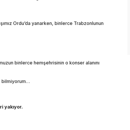
aşımız Ordu’da yanarken, binlerce Trabzonlunun
muzun binlerce hemşehrisinin o konser alanını
cı bilmiyorum…
i yakıyor.