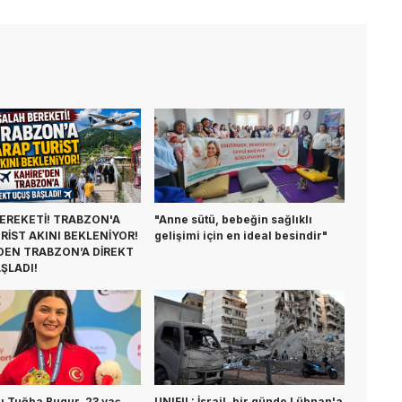
EREKETİ! TRABZON'A
"Anne sütü, bebeğin sağlıklı
RİST AKINI BEKLENİYOR!
gelişimi için en ideal besindir"
DEN TRABZON’A DİREKT
ŞLADI!
ıcı Tuğba Bugur, 23 yaş
UNIFIL: İsrail, bir günde Lübnan'a