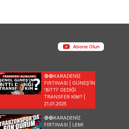
Abone Olun
🔴🔵KARADENİZ
FIRTINASI | GÜNEŞ'İN
'BİTTİ' DEDİĞİ
TRANSFER KİM? |
21.01.2025
🔴🔵KARADENİZ
FIRTINASI | LEMİ