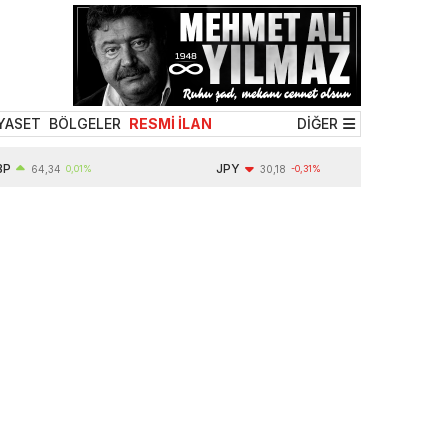
YASET
BÖLGELER
RESMİ İLAN
DİĞER
JPY
64,34
0,01%
30,18
-0,31%