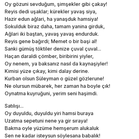
Oy gözuni sevduğum, şimşekler gibi çakay!
Reyis dedi uşaklar; kürekler yavaş siya,
Hazir edun ağlari, ha yanaşduk hamsiya!
Sokulduk biraz daha, tamam yanina girduk,
Ağlari iki baştan, yavaş yavaş endurduk.
Reyis gene bağırdi; Memet o bir başi al!
Sanki gümüş töktiler denize çuval çuval...
Haçan daraldi çömber, biribirini yiyler,
Oy nenem, ya baksanız nasıl da kaynaşiyler!
Kimisi yüze çıkay, kimi dalay derine.
Kurban olsun Süleyman o güzel gözlerune!
Ne olursun mübarek, her zaman ha boyle çık!
Oynatma kuyruğuni, yerim seni haşimdi.
Satılışı...
Oy duyuldu, duyuldu yiri hamsi buraya
Uzatma sepetuni nene ya gir sıraya!
Bakma oyle yüzüme hemşerum alukaluk
Sen ne kadar isteysun söylesana babalık!