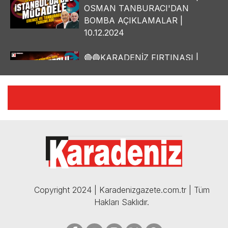
OSMAN TANBURACI'DAN
BOMBA AÇIKLAMALAR |
10.12.2024
🔴🔵KARADENİZ FIRTINASI |
YILMAZ VURAL'DAN BOMBA
AÇIKLAMALAR | 06.12.2024
🔴🔵KARADENİZ FIRTINASI |
CELİL HEKİMOĞLU'NDAN
BOMBA AÇIKLAMALAR |
05.12.2024
Copyright 2024 | Karadenizgazete.com.tr | Tüm
Hakları Saklıdır.