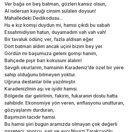
Ver bağa on beş batman, gözleri kansız olsun,
Al isdersan kayuği cinsim sülalen doysun!
Mahalledeki Dedikodusu...
Hu e kız komşi duydun mi, hamsi çıkdi bu sabah
Essahmidiysın hatun, duyamadım vah vah vah!
Bir tavaluk ödünç ver, fazla aldisan eğer
Dört batman aldım ancak uçini bizim bey yer.
Gördün mi başumuza geleni gomşi hanım,
Bahçede pişir bari kokusuni alalım!
Sevgili okurlarım, hamsinin Karadeniz’de özel bir yere
sahip olduğunu bilmeyen yoktur.
Uğruna destanlar bile yazılmıştır.
Karadenizlinin aşı ve işidir hamsi.
Bölgede dar gelirlinin, fakirin, fukaranın dostu hatta
sahibidir. Ekonomiye yön veren, enflasyonu unutturan,
gözyaşlarını durduran,
Başımızın tacıdır hamsi.
Bu hamsi şiiri bugün aramızda olmayan çok değerli
gazeteci, sporcu, şair ve avcı Niyazi Tarakçıoğlu