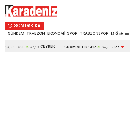
SON DAKİKA
DİĞER
GÜNDEM
TRABZON
EKONOMİ
SPOR
TRABZONSPOR
TEKNOLOJİ
ÇEYREK
USD
GRAM ALTIN
GBP
JPY
54,96
47,59
64,35
30,19
ALTIN
%
0,05%
6490,16
0,03%
-0,29%
10632,00
-0,09%
0,63%