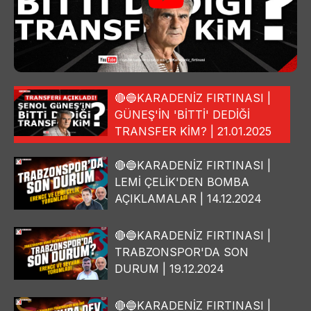
🔴🔵KARADENİZ FIRTINASI |
GÜNEŞ'İN 'BİTTİ' DEDİĞİ
TRANSFER KİM? | 21.01.2025
🔴🔵KARADENİZ FIRTINASI |
LEMİ ÇELİK'DEN BOMBA
AÇIKLAMALAR | 14.12.2024
🔴🔵KARADENİZ FIRTINASI |
TRABZONSPOR'DA SON
DURUM | 19.12.2024
🔴🔵KARADENİZ FIRTINASI |