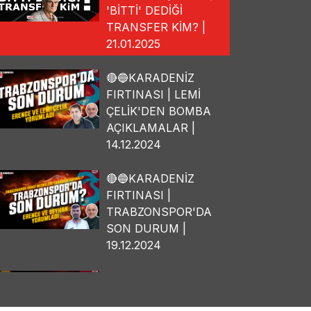
'BİTTİ' DEDİĞİ
TRANSFER KİM? |
21.01.2025
🔴🔵KARADENİZ
FIRTINASI | LEMİ
ÇELİK'DEN BOMBA
AÇIKLAMALAR |
14.12.2024
🔴🔵KARADENİZ
FIRTINASI |
TRABZONSPOR'DA
SON DURUM |
19.12.2024
🔴🔵KARADENİZ
FIRTINASI | OSMAN