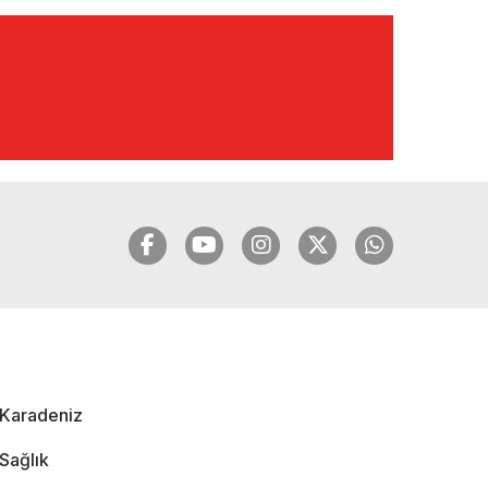
TANBURACI'DAN
BOMBA
AÇIKLAMALAR |
10.12.2024
🔴🔵KARADENİZ
FIRTINASI | YILMAZ
VURAL'DAN BOMBA
AÇIKLAMALAR |
06.12.2024
🔴🔵KARADENİZ
FIRTINASI | CELİL
HEKİMOĞLU'NDAN
BOMBA
AÇIKLAMALAR |
Karadeniz
05.12.2024
Sağlık