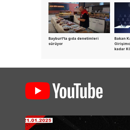
Bayburt'ta gıda denetimleri
Bakan K
sürüyor
Girişimc
kadar K