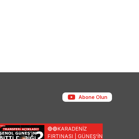
Abone Olun
🔴🔵KARADENİZ
FIRTINASI | GÜNEŞ'İN