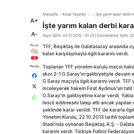
Anasayfa
Köşe Yazarları
İşte yarım kalan derbi k
A+
İşte yarım kalan derbi kara
A-
Yayın Tarihi: 04.01.2015 - 05:22
| Güncelleme Tarihi: 22
Yorum
TFF, Beşiktaş ile Galatasaray arasında o
kalan karşılaşmayla ilgili kararını verdi.
10
Toplanan TFF yönetim kurulu maçın hakem
Paylaş
skor 2-1 G.Saray'ın galibiyetiyle devam e
G.Saray maçıyla ilgili kararını verdi. TFF
inceleyerek hakem Fırat Aydınus'un tati
G.Saray'ın galibiyetine karar verdi. Yakla
tescil edilmesini talep etti ancak yapıl
şeklinde karar verildi. TFF de kararla ilg
Yönetim Kurulu, 22.10.2013 tarihli toplan
Stadı'nda oynanan Beşiktaş A.Ş. - Galat
kararını verdi. Türkiye Futbol Federasyo