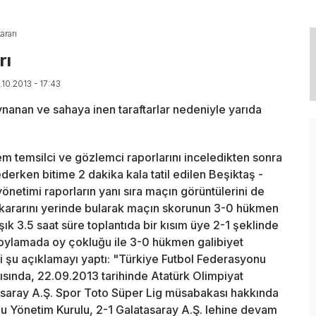
ararı
rı
.10.2013 - 17:43
ynanan ve sahaya inen taraftarlar nedeniyle yarıda
 temsilci ve gözlemci raporlarını inceledikten sonra
derken bitime 2 dakika kala tatil edilen Beşiktaş -
 yönetimi raporların yanı sıra maçın görüntülerini de
l kararını yerinde bularak maçın skorunun 3-0 hükmen
şık 3.5 saat süre toplantıda bir kısım üye 2-1 şeklinde
an oylamada oy çokluğu ile 3-0 hükmen galibiyet
ili şu açıklamayı yaptı: "Türkiye Futbol Federasyonu
tısında, 22.09.2013 tarihinde Atatürk Olimpiyat
asaray A.Ş. Spor Toto Süper Lig müsabakası hakkında
nu Yönetim Kurulu, 2-1 Galatasaray A.Ş. lehine devam