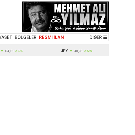
YASET
BÖLGELER
RESMİ İLAN
DİĞER
JPY
4,61
0,39%
30,35
0,52%