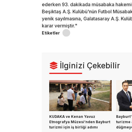
ederken 93. dakikada müsabaka hakemi tar
Beşiktaş A.Ş. Kulübü'nün Futbol Müsabak
yenik sayılmasına, Galatasaray A.Ş. Kul
karar vermiştir."
Etiketler
İlginizi Çekebilir
KUDAKA ve Kenan Yavuz
Bayburt’
Etnografya Müzesi’nden Bayburt
turizme a
turizmi için iş birliği adımı
düğmeye