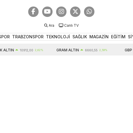
Ara
Canlı TV
SPOR
TRABZONSPOR
TEKNOLOJİ
SAĞLIK
MAGAZİN
EĞİTİM
Sİ
LTIN
GRAM ALTIN
GBP
10912,00
2,62%
6660,55
2,59%
6