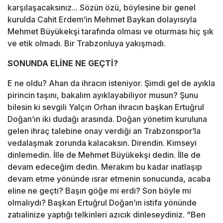
karşılaşacaksınız... Sözün özü, böylesine bir genel
kurulda Cahit Erdem’in Mehmet Baykan dolayısıyla
Mehmet Büyükekşi tarafında olması ve oturması hiç şık
ve etik olmadı. Bir Trabzonluya yakışmadı.
SONUNDA ELİNE NE GEÇTİ?
E ne oldu? Ahan da ihracın isteniyor. Şimdi gel de ayıkla
pirincin taşını, bakalım ayıklayabiliyor musun? Şunu
bilesin ki sevgili Yalçın Orhan ihracın başkan Ertuğrul
Doğan’ın iki dudağı arasında. Doğan yönetim kuruluna
gelen ihraç talebine onay verdiği an Trabzonspor’la
vedalaşmak zorunda kalacaksın. Direndin. Kimseyi
dinlemedin. İlle de Mehmet Büyükekşi dedin. İlle de
devam edeceğim dedin. Merakım bu kadar inatlaşıp
devam etme yönünde ısrar etmenin sonucunda, acaba
eline ne geçti? Başın göğe mi erdi? Son böyle mi
olmalıydı? Başkan Ertuğrul Doğan’ın istifa yönünde
zatıalinize yaptığı telkinleri azıcık dinleseydiniz. “Ben