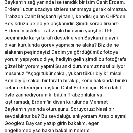
Baykan’ın sağ yanında ise tanıdık bir isim Cahit Erdem.
Erdem’i uzun uzadıya sizlere tanıtmaya gerek olmazsa.
Trabzon Cahit Başkan’ı iyi tanır, kendisi şu an CHP’den
Beşikdüzü belediye başkanıdır. Şimdi sorabilirsiniz:
Erdem’in üstelik Trabzonlu bir ismin yarıştığı TFF
seçiminde karşı tarafı destekle yen Baykan ile aynı
divan kurulunda görev yapması ne alaka? Biz de ne
alakanın peşindeyiz! Dedim ya gördüğümüz fotoya
yorum yapıyoruz diye, hadiyin gelin şimdi bu fotoğrafa
güzel bir yorum yapın! Şu anki durumumuz nasıl biliyor
musunuz “Aşağı tükür sakal, yukarı tükür bıyık” misali.
Ben bıyığı sakalı bir tarafa bırakıp, konu hakkında bir iki
kelam edeceğim başkan Cahit Erdem için. Ben dahil
öyle zannediyorum ki bütün Trabzonlular ya
kıştıramadı, Erdem’in divan kurulunda Mehmet
Baykan’ın yanında oturuşunu. Soruyoruz: Nasıl bir
sevdaluktur bu? Bu sevdaluğu anlıyorsam Arap olayım!
Google’a Baykan yazıp girin bakalım, eğer
engellemediyse bakın bakalım nelerle