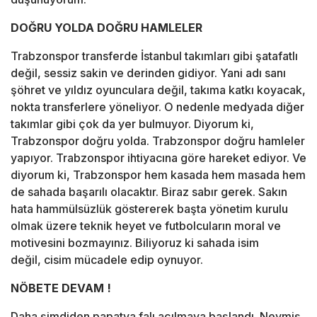
DOĞRU YOLDA DOĞRU HAMLELER
Trabzonspor transferde İstanbul takımları gibi şatafatlı
değil, sessiz sakin ve derinden gidiyor. Yani adı sanı
şöhret ve yıldız oyunculara değil, takıma katkı koyacak,
nokta transferlere yöneliyor. O nedenle medyada diğer
takımlar gibi çok da yer bulmuyor. Diyorum ki,
Trabzonspor doğru yolda. Trabzonspor doğru hamleler
yapıyor. Trabzonspor ihtiyacına göre hareket ediyor. Ve
diyorum ki, Trabzonspor hem kasada hem masada hem
de sahada başarılı olacaktır. Biraz sabır gerek. Sakın
hata hammülsüzlük göstererek başta yönetim kurulu
olmak üzere teknik heyet ve futbolcuların moral ve
motivesini bozmayınız. Biliyoruz ki sahada isim
değil, cisim mücadele edip oynuyor.
NÖBETE DEVAM !
Daha şimdiden papatya falı açılmaya başlandı. Neymiş