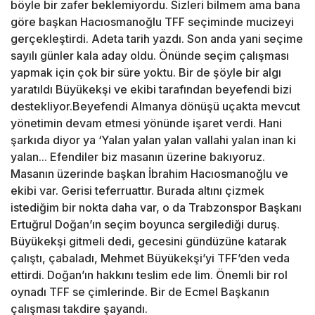
böyle bir zafer beklemiyordu. Sizleri bilmem ama bana
göre başkan Hacıosmanoğlu TFF seçiminde mucizeyi
gerçekleştirdi. Adeta tarih yazdı. Son anda yani seçime
sayılı günler kala aday oldu. Önünde seçim çalışması
yapmak için çok bir süre yoktu. Bir de şöyle bir algı
yaratıldı Büyükekşi ve ekibi tarafından beyefendi bizi
destekliyor.Beyefendi Almanya dönüşü uçakta mevcut
yönetimin devam etmesi yönünde işaret verdi. Hani
şarkıda diyor ya ‘Yalan yalan yalan vallahi yalan inan ki
yalan... Efendiler biz masanın üzerine bakıyoruz.
Masanın üzerinde başkan İbrahim Hacıosmanoğlu ve
ekibi var. Gerisi teferruattır. Burada altını çizmek
istediğim bir nokta daha var, o da Trabzonspor Başkanı
Ertuğrul Doğan’ın seçim boyunca sergilediği duruş.
Büyükekşi gitmeli dedi, gecesini gündüzüne katarak
çalıştı, çabaladı, Mehmet Büyükekşi’yi TFF’den veda
ettirdi. Doğan’ın hakkını teslim ede lim. Önemli bir rol
oynadı TFF se çimlerinde. Bir de Ecmel Başkanın
çalışması takdire şayandı.