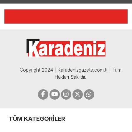
YILMAZ VURAL'DAN BOMBA
AÇIKLAMALAR | 06.12.2024
🔴🔵KARADENİZ FIRTINASI |
CELİL HEKİMOĞLU'NDAN
BOMBA AÇIKLAMALAR |
05.12.2024
Copyright 2024 | Karadenizgazete.com.tr | Tüm
Hakları Saklıdır.
TÜM KATEGORİLER