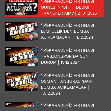
🔴🔵KARADENİZ FIRTINASI |
GÜNEŞ'İN 'BİTTİ' DEDİĞİ
TRANSFER KİM? | 21.01.2025
🔴🔵KARADENİZ FIRTINASI |
LEMİ ÇELİK'DEN BOMBA
AÇIKLAMALAR | 14.12.2024
🔴🔵KARADENİZ FIRTINASI |
TRABZONSPOR'DA SON
DURUM | 19.12.2024
🔴🔵KARADENİZ FIRTINASI |
OSMAN TANBURACI'DAN
BOMBA AÇIKLAMALAR |
10.12.2024
🔴🔵KARADENİZ FIRTINASI |