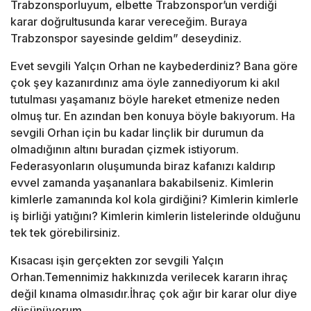
Trabzonsporluyum, elbette Trabzonspor’un verdiği
karar doğrultusunda karar vereceğim. Buraya
Trabzonspor sayesinde geldim” deseydiniz.
Evet sevgili Yalçın Orhan ne kaybederdiniz? Bana göre
çok şey kazanırdınız ama öyle zannediyorum ki akıl
tutulması yaşamanız böyle hareket etmenize neden
olmuş tur. En azından ben konuya böyle bakıyorum. Ha
sevgili Orhan için bu kadar linçlik bir durumun da
olmadığının altını buradan çizmek istiyorum.
Federasyonların oluşumunda biraz kafanızı kaldırıp
evvel zamanda yaşananlara bakabilseniz. Kimlerin
kimlerle zamanında kol kola girdiğini? Kimlerin kimlerle
iş birliği yatığını? Kimlerin kimlerin listelerinde olduğunu
tek tek görebilirsiniz.
Kısacası işin gerçekten zor sevgili Yalçın
Orhan.
Temennimiz hakkınızda verilecek kararın ihraç
değil kınama olmasıdır.
İhraç çok ağır bir karar olur diye
düşünüyorum.