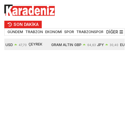
SON DAKİKA
DİĞER
GÜNDEM
TRABZON
EKONOMİ
SPOR
TRABZONSPOR
TEKNOLOJİ
ÇEYREK
USD
GRAM ALTIN
GBP
JPY
EUR
47,70
64,63
30,40
ALTIN
0,15%
6663,64
0,44%
0,70%
0,32%
10914,00
2,63%
2,64%