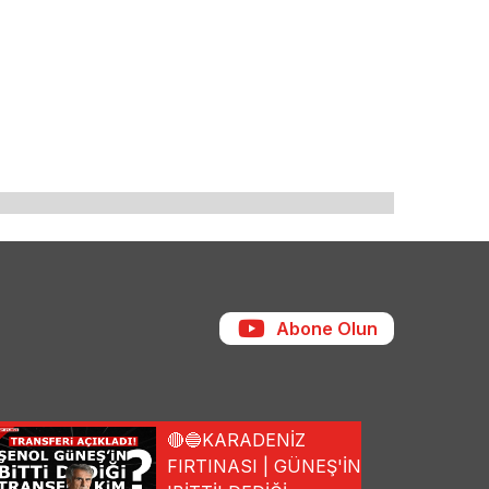
Abone Olun
🔴🔵KARADENİZ
FIRTINASI | GÜNEŞ'İN