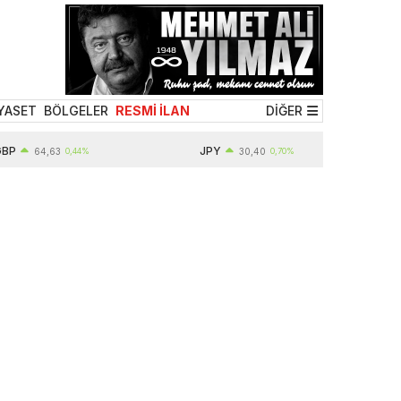
YASET
BÖLGELER
RESMİ İLAN
DİĞER
P
JPY
64,63
0,44%
30,40
0,70%