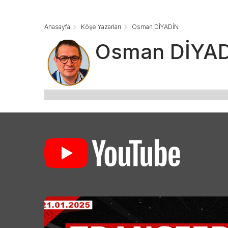
Anasayfa
Köşe Yazarları
Osman DİYADİN
Osman DİYADİ