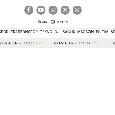
Ara
Canlı TV
SPOR
TRABZONSPOR
TEKNOLOJİ
SAĞLIK
MAGAZİN
EĞİTİM
Sİ
EK ALTIN
GRAM ALTIN
GB
10914,00
2,64%
6663,64
2,63%