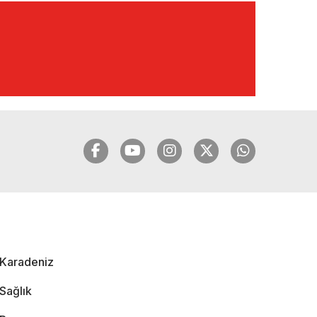
BOMBA
AÇIKLAMALAR |
10.12.2024
🔴🔵KARADENİZ
FIRTINASI | YILMAZ
VURAL'DAN BOMBA
AÇIKLAMALAR |
06.12.2024
🔴🔵KARADENİZ
FIRTINASI | CELİL
HEKİMOĞLU'NDAN
BOMBA
AÇIKLAMALAR |
Karadeniz
05.12.2024
Sağlık