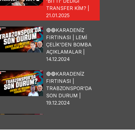
'BİTTİ' DEDİĞİ
TRANSFER KİM? |
21.01.2025
🔴🔵KARADENİZ
FIRTINASI | LEMİ
ÇELİK'DEN BOMBA
AÇIKLAMALAR |
14.12.2024
🔴🔵KARADENİZ
FIRTINASI |
TRABZONSPOR'DA
SON DURUM |
19.12.2024
🔴🔵KARADENİZ
FIRTINASI | OSMAN
TANBURACI'DAN