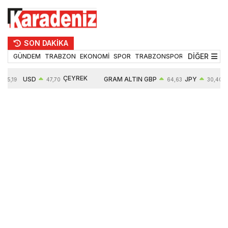
SON DAKİKA
DİĞER
GÜNDEM
TRABZON
EKONOMİ
SPOR
TRABZONSPOR
TEKNOLOJİ
ÇEYREK
USD
GRAM ALTIN
GBP
JPY
55,19
47,70
64,63
30,40
ALTIN
0,15%
6663,64
0,44%
0,70%
10914,00
2,63%
2,64%