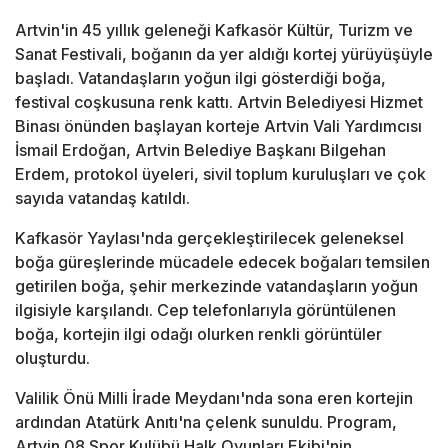
Artvin'in 45 yıllık geleneği Kafkasör Kültür, Turizm ve
Sanat Festivali, boğanın da yer aldığı kortej yürüyüşüyle
başladı. Vatandaşların yoğun ilgi gösterdiği boğa,
festival coşkusuna renk kattı. Artvin Belediyesi Hizmet
Binası önünden başlayan korteje Artvin Vali Yardımcısı
İsmail Erdoğan, Artvin Belediye Başkanı Bilgehan
Erdem, protokol üyeleri, sivil toplum kuruluşları ve çok
sayıda vatandaş katıldı.
Kafkasör Yaylası'nda gerçekleştirilecek geleneksel
boğa güreşlerinde mücadele edecek boğaları temsilen
getirilen boğa, şehir merkezinde vatandaşların yoğun
ilgisiyle karşılandı. Cep telefonlarıyla görüntülenen
boğa, kortejin ilgi odağı olurken renkli görüntüler
oluşturdu.
Valilik Önü Milli İrade Meydanı'nda sona eren kortejin
ardından Atatürk Anıtı'na çelenk sunuldu. Program,
Artvin 08 Spor Kulübü Halk Oyunları Ekibi'nin