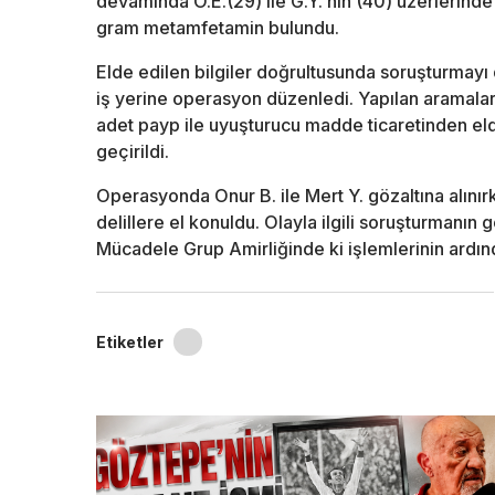
devamında O.E.(29) ile G.Y.'nin (40) üzerlerinde
gram metamfetamin bulundu.
Elde edilen bilgiler doğrultusunda soruşturmayı d
iş yerine operasyon düzenledi. Yapılan aramala
adet payp ile uyuşturucu madde ticaretinden elde
geçirildi.
Operasyonda Onur B. ile Mert Y. gözaltına alını
delillere el konuldu. Olayla ilgili soruşturmanın 
Mücadele Grup Amirliğinde ki işlemlerinin ardın
Etiketler