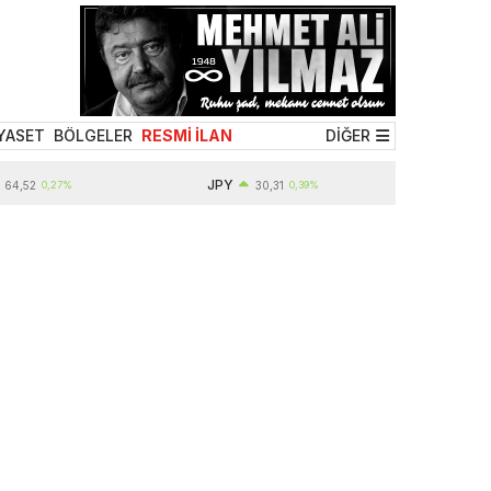
YASET
BÖLGELER
RESMİ İLAN
DİĞER
JPY
,27%
30,31
0,39%