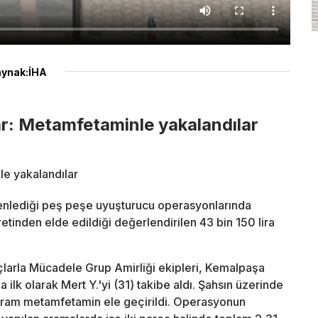
ynak:İHA
r: Metamfetaminle yakalandılar
e yakalandılar
zenlediği peş peşe uyuşturucu operasyonlarında
tinden elde edildiği değerlendirilen 43 bin 150 lira
larla Mücadele Grup Amirliği ekipleri, Kemalpaşa
ilk olarak Mert Y.'yi (31) takibe aldı. Şahsın üzerinde
 gram metamfetamin ele geçirildi. Operasyonun