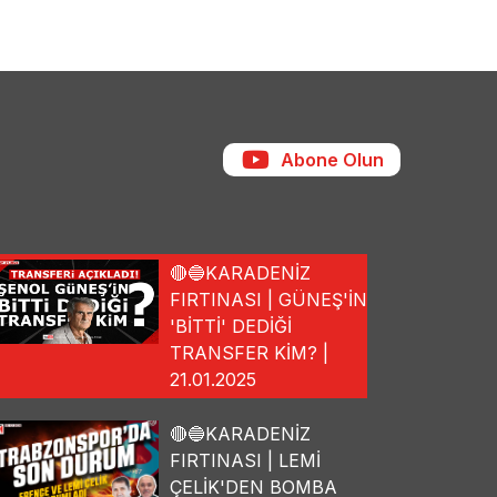
Abone Olun
🔴🔵KARADENİZ
FIRTINASI | GÜNEŞ'İN
'BİTTİ' DEDİĞİ
TRANSFER KİM? |
21.01.2025
🔴🔵KARADENİZ
FIRTINASI | LEMİ
ÇELİK'DEN BOMBA