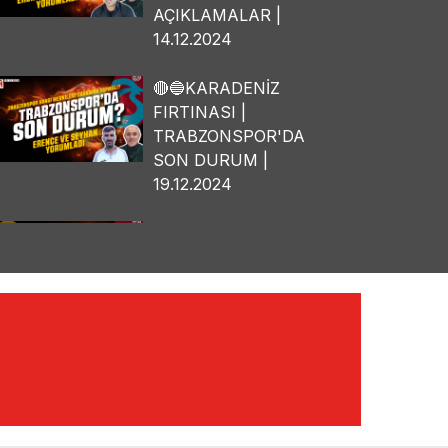
AÇIKLAMALAR |
14.12.2024
🔴🔵KARADENİZ
FIRTINASI |
TRABZONSPOR'DA
SON DURUM |
19.12.2024
🔴🔵KARADENİZ
FIRTINASI | OSMAN
TANBURACI'DAN
BOMBA
AÇIKLAMALAR |
10.12.2024
🔴🔵KARADENİZ
FIRTINASI | YILMAZ