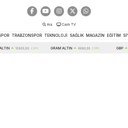
Ara
Canlı TV
SPOR
TRABZONSPOR
TEKNOLOJİ
SAĞLIK
MAGAZİN
EĞİTİM
Sİ
GRAM ALTIN
GBP
10903,00
2,54%
6660,55
2,59%
64,52
0