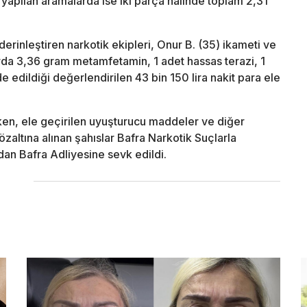
 yapılan aramalarda ise iki parça halinde toplam 2,31
erinleştiren narkotik ekipleri, Onur B. (35) ikameti ve
rda 3,36 gram metamfetamin, 1 adet hassas terazi, 1
 edildiği değerlendirilen 43 bin 150 lira nakit para ele
rken, ele geçirilen uyuşturucu maddeler ve diğer
gözaltına alınan şahıslar Bafra Narkotik Suçlarla
dan Bafra Adliyesine sevk edildi.