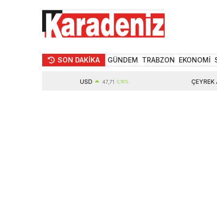
SON DAKİKA
GÜNDEM
TRABZON
EKONOMİ
USD
ÇEYREK ALTIN
47,71
0,18%