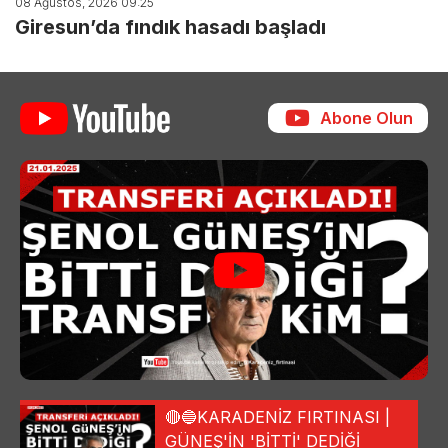
08 Ağustos, 2026 09:25
Giresun’da fındık hasadı başladı
Abone Olun
🔴🔵KARADENİZ FIRTINASI |
GÜNEŞ'İN 'BİTTİ' DEDİĞİ