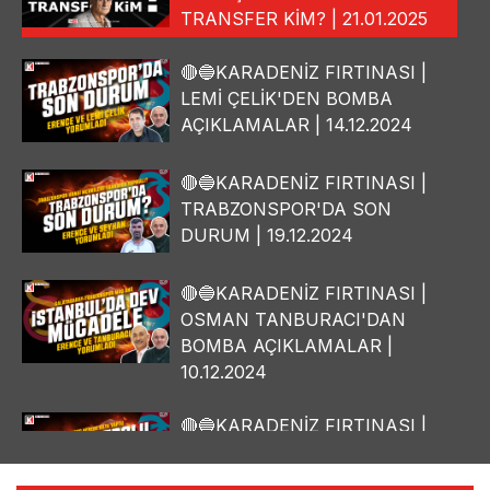
TRANSFER KİM? | 21.01.2025
🔴🔵KARADENİZ FIRTINASI |
LEMİ ÇELİK'DEN BOMBA
AÇIKLAMALAR | 14.12.2024
🔴🔵KARADENİZ FIRTINASI |
TRABZONSPOR'DA SON
DURUM | 19.12.2024
🔴🔵KARADENİZ FIRTINASI |
OSMAN TANBURACI'DAN
BOMBA AÇIKLAMALAR |
10.12.2024
🔴🔵KARADENİZ FIRTINASI |
YILMAZ VURAL'DAN BOMBA
AÇIKLAMALAR | 06.12.2024