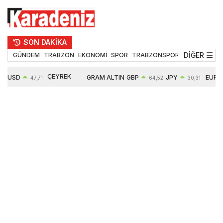
SON DAKİKA
DİĞER
GÜNDEM
TRABZON
EKONOMİ
SPOR
TRABZONSPOR
TEKNOLOJİ
ÇEYREK
USD
GRAM ALTIN
GBP
JPY
EUR
47,71
64,52
30,31
ALTIN
0,18%
6660,55
0,27%
0,39%
0,32%
10903,00
2,59%
2,54%