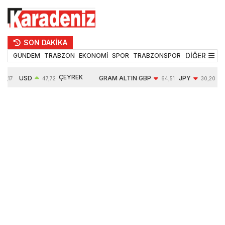
SON DAKİKA
DİĞER
GÜNDEM
TRABZON
EKONOMİ
SPOR
TRABZONSPOR
TEKNOLOJİ
ÇEYREK
USD
GRAM ALTIN
GBP
JPY
5,17
47,72
64,51
30,20
ALTIN
0,01%
6652,52
-0,03%
-0,36%
10891,00
-0,12%
2,43%