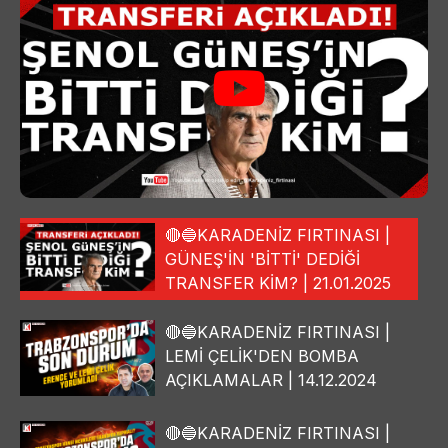
🔴🔵KARADENİZ FIRTINASI |
GÜNEŞ'İN 'BİTTİ' DEDİĞİ
TRANSFER KİM? | 21.01.2025
🔴🔵KARADENİZ FIRTINASI |
LEMİ ÇELİK'DEN BOMBA
AÇIKLAMALAR | 14.12.2024
🔴🔵KARADENİZ FIRTINASI |