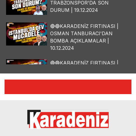
TRABZONSPOR'DA SON
DURUM | 19.12.2024
🔴🔵KARADENİZ FIRTINASI |
OSMAN TANBURACI'DAN
BOMBA AÇIKLAMALAR |
10.12.2024
🔴🔵KARADENİZ FIRTINASI |
YILMAZ VURAL'DAN BOMBA
AÇIKLAMALAR | 06.12.2024
🔴🔵KARADENİZ FIRTINASI |
CELİL HEKİMOĞLU'NDAN
BOMBA AÇIKLAMALAR |
05.12.2024