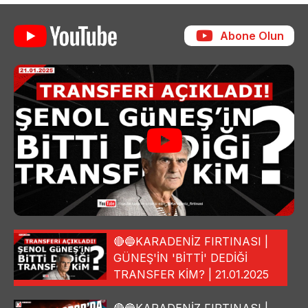
Abone Olun
🔴🔵KARADENİZ FIRTINASI |
GÜNEŞ'İN 'BİTTİ' DEDİĞİ
TRANSFER KİM? | 21.01.2025