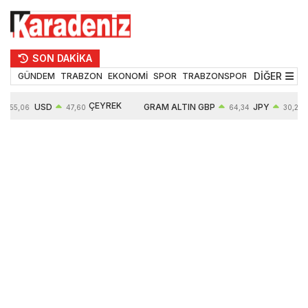
SON DAKİKA
DİĞER
GÜNDEM
TRABZON
EKONOMİ
SPOR
TRABZONSPOR
TEKNOLOJİ
ÇEYREK
USD
GRAM ALTIN
GBP
JPY
55,06
47,60
64,34
30,28
ALTIN
0,06%
6529,54
0,01%
0,01%
10672,00
0,51%
1,01%