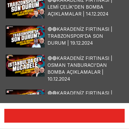
🔴🔵KARADENİZ FIRTINASI |
LEMİ ÇELİK'DEN BOMBA
AÇIKLAMALAR | 14.12.2024
🔴🔵KARADENİZ FIRTINASI |
TRABZONSPOR'DA SON
DURUM | 19.12.2024
🔴🔵KARADENİZ FIRTINASI |
OSMAN TANBURACI'DAN
BOMBA AÇIKLAMALAR |
10.12.2024
🔴🔵KARADENİZ FIRTINASI |
YILMAZ VURAL'DAN BOMBA
AÇIKLAMALAR | 06.12.2024
🔴🔵KARADENİZ FIRTINASI |