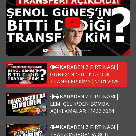
🔴🔵KARADENİZ FIRTINASI |
GÜNEŞ'İN 'BİTTİ' DEDİĞİ
TRANSFER KİM? | 21.01.2025
🔴🔵KARADENİZ FIRTINASI |
LEMİ ÇELİK'DEN BOMBA
AÇIKLAMALAR | 14.12.2024
🔴🔵KARADENİZ FIRTINASI |
TRABZONSPOR'DA SON