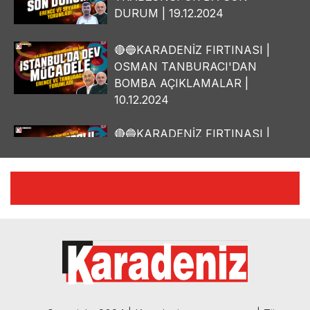
DURUM | 19.12.2024
🔴🔵KARADENİZ FIRTINASI |
OSMAN TANBURACI'DAN
BOMBA AÇIKLAMALAR |
10.12.2024
🔴🔵KARADENİZ FIRTINASI |
YILMAZ VURAL'DAN BOMBA
AÇIKLAMALAR | 06.12.2024
🔴🔵KARADENİZ FIRTINASI |
CELİL HEKİMOĞLU'NDAN
BOMBA AÇIKLAMALAR |
05.12.2024