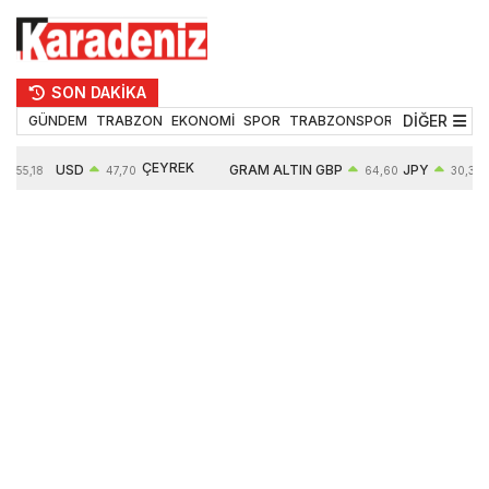
SON DAKİKA
DİĞER
GÜNDEM
TRABZON
EKONOMİ
SPOR
TRABZONSPOR
TEKNOLOJİ
ÇEYREK
USD
GRAM ALTIN
GBP
JPY
55,18
47,70
64,60
30,35
ALTIN
0,16%
6652,76
0,38%
0,54%
10909,00
2,47%
2,60%