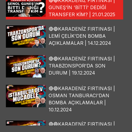
🔴🔵KARADENİZ FIRTINASI |
GÜNEŞ'İN 'BİTTİ' DEDİĞİ
TRANSFER KİM? | 21.01.2025
🔴🔵KARADENİZ FIRTINASI |
LEMİ ÇELİK'DEN BOMBA
AÇIKLAMALAR | 14.12.2024
🔴🔵KARADENİZ FIRTINASI |
TRABZONSPOR'DA SON
DURUM | 19.12.2024
🔴🔵KARADENİZ FIRTINASI |
OSMAN TANBURACI'DAN
BOMBA AÇIKLAMALAR |
10.12.2024
🔴🔵KARADENİZ FIRTINASI |
YILMAZ VURAL'DAN BOMBA