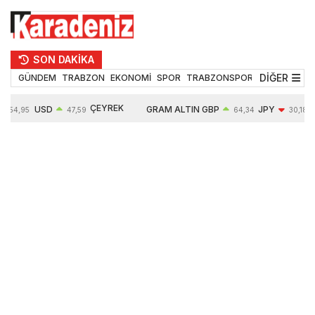
SON DAKİKA
DİĞER
GÜNDEM
TRABZON
EKONOMİ
SPOR
TRABZONSPOR
TEKNOLOJİ
ÇEYREK
USD
GRAM ALTIN
GBP
JPY
54,95
47,59
64,34
30,18
ALTIN
0,05%
6484,95
0,01%
-0,31%
10624,00
-0,17%
0,56%