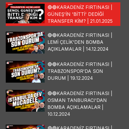
🔴🔵KARADENİZ FIRTINASI |
GÜNEŞ'İN 'BİTTİ' DEDİĞİ
TRANSFER KİM? | 21.01.2025
🔴🔵KARADENİZ FIRTINASI |
LEMİ ÇELİK'DEN BOMBA
AÇIKLAMALAR | 14.12.2024
🔴🔵KARADENİZ FIRTINASI |
TRABZONSPOR'DA SON
DURUM | 19.12.2024
🔴🔵KARADENİZ FIRTINASI |
OSMAN TANBURACI'DAN
BOMBA AÇIKLAMALAR |
10.12.2024
🔴🔵KARADENİZ FIRTINASI |