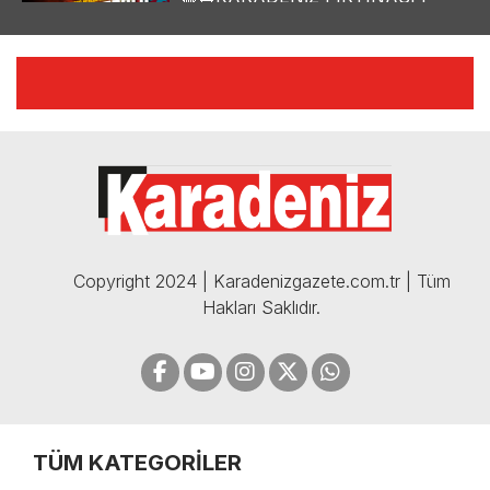
YILMAZ VURAL'DAN BOMBA
AÇIKLAMALAR | 06.12.2024
🔴🔵KARADENİZ FIRTINASI |
CELİL HEKİMOĞLU'NDAN
BOMBA AÇIKLAMALAR |
05.12.2024
Copyright 2024 | Karadenizgazete.com.tr | Tüm
Hakları Saklıdır.
TÜM KATEGORİLER