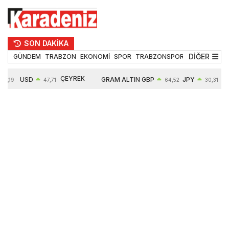
SON DAKİKA
DİĞER
GÜNDEM
TRABZON
EKONOMİ
SPOR
TRABZONSPOR
TEKNOLOJİ
ÇEYREK
USD
GRAM ALTIN
GBP
JPY
5,19
47,71
64,52
30,31
ALTIN
0,18%
6660,55
0,27%
0,39%
10904,00
2,59%
2,55%