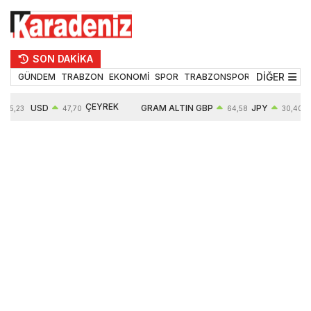
SON DAKİKA
DİĞER
GÜNDEM
TRABZON
EKONOMİ
SPOR
TRABZONSPOR
TEKNOLOJİ
ÇEYREK
USD
GRAM ALTIN
GBP
JPY
55,23
47,70
64,58
30,40
ALTIN
0,17%
6670,55
0,36%
0,69%
10907,00
2,74%
2,58%