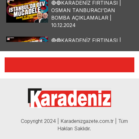
🔴🔵KARADENİZ FIRTINASI |
OSMAN TANBURACI'DAN
BOMBA AÇIKLAMALAR |
10.12.2024
🔴🔵KARADENİZ FIRTINASI |
YILMAZ VURAL'DAN BOMBA
AÇIKLAMALAR | 06.12.2024
🔴🔵KARADENİZ FIRTINASI |
CELİL HEKİMOĞLU'NDAN
BOMBA AÇIKLAMALAR |
05.12.2024
Copyright 2024 | Karadenizgazete.com.tr | Tüm
Hakları Saklıdır.