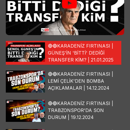
🔴🔵KARADENİZ FIRTINASI |
GÜNEŞ'İN 'BİTTİ' DEDİĞİ
TRANSFER KİM? | 21.01.2025
🔴🔵KARADENİZ FIRTINASI |
LEMİ ÇELİK'DEN BOMBA
AÇIKLAMALAR | 14.12.2024
🔴🔵KARADENİZ FIRTINASI |
TRABZONSPOR'DA SON
DURUM | 19.12.2024