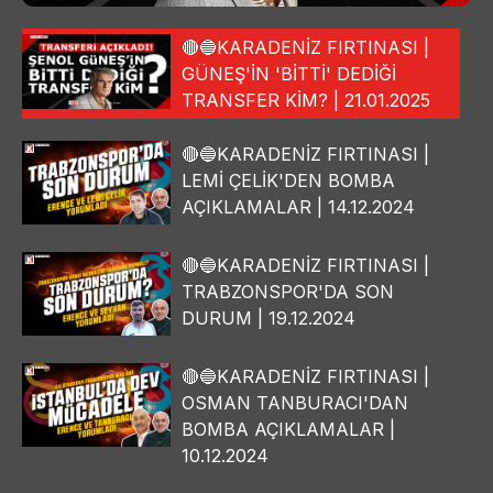
🔴🔵KARADENİZ FIRTINASI |
GÜNEŞ'İN 'BİTTİ' DEDİĞİ
TRANSFER KİM? | 21.01.2025
🔴🔵KARADENİZ FIRTINASI |
LEMİ ÇELİK'DEN BOMBA
AÇIKLAMALAR | 14.12.2024
🔴🔵KARADENİZ FIRTINASI |
TRABZONSPOR'DA SON
DURUM | 19.12.2024
🔴🔵KARADENİZ FIRTINASI |
OSMAN TANBURACI'DAN
BOMBA AÇIKLAMALAR |
10.12.2024