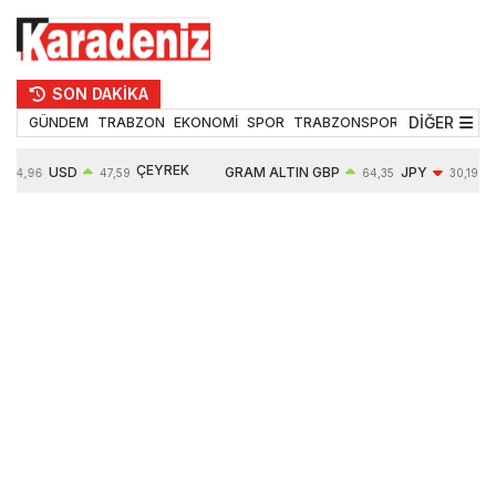
SON DAKİKA
DİĞER
GÜNDEM
TRABZON
EKONOMİ
SPOR
TRABZONSPOR
TEKNOLOJİ
ÇEYREK
USD
GRAM ALTIN
GBP
JPY
54,96
47,59
64,35
30,19
ALTIN
0,05%
6490,16
0,03%
-0,29%
10632,00
-0,09%
0,63%