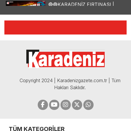
🔴🔵KARADENİZ FIRTINASI |
YILMAZ VURAL'DAN BOMBA
AÇIKLAMALAR | 06.12.2024
🔴🔵KARADENİZ FIRTINASI |
CELİL HEKİMOĞLU'NDAN
BOMBA AÇIKLAMALAR |
05.12.2024
Copyright 2024 | Karadenizgazete.com.tr | Tüm
Hakları Saklıdır.
TÜM KATEGORİLER