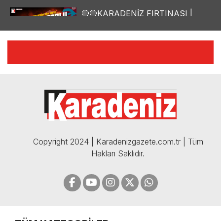
🔴🔵KARADENİZ FIRTINASI |
YILMAZ VURAL'DAN BOMBA
AÇIKLAMALAR | 06.12.2024
🔴🔵KARADENİZ FIRTINASI |
CELİL HEKİMOĞLU'NDAN
BOMBA AÇIKLAMALAR |
05.12.2024
Copyright 2024 | Karadenizgazete.com.tr | Tüm
Hakları Saklıdır.