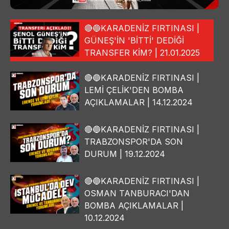
🔴🔵KARADENİZ FIRTINASI |
GÜNEŞ'İN 'BİTTİ' DEDİĞİ
TRANSFER KİM? | 21.01.2025
🔴🔵KARADENİZ FIRTINASI |
LEMİ ÇELİK'DEN BOMBA
AÇIKLAMALAR | 14.12.2024
🔴🔵KARADENİZ FIRTINASI |
TRABZONSPOR'DA SON
DURUM | 19.12.2024
🔴🔵KARADENİZ FIRTINASI |
OSMAN TANBURACI'DAN
BOMBA AÇIKLAMALAR |
10.12.2024