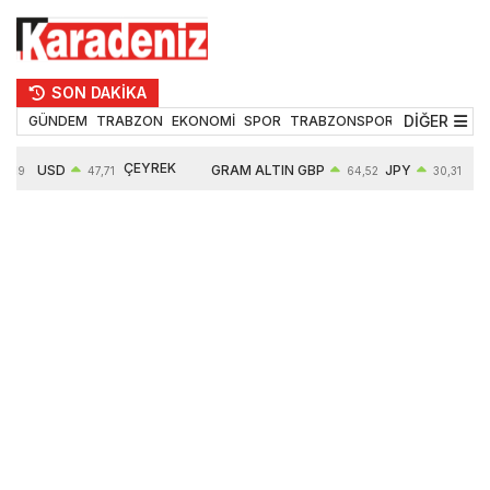
SON DAKİKA
DİĞER
GÜNDEM
TRABZON
EKONOMİ
SPOR
TRABZONSPOR
TEKNOLOJİ
ÇEYREK
USD
GRAM ALTIN
GBP
JPY
EUR
47,71
64,52
30,31
ALTIN
0,18%
6660,55
0,27%
0,39%
0,32%
10903,00
2,59%
2,54%