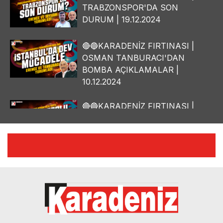
TRABZONSPOR'DA SON
DURUM | 19.12.2024
🔴🔵KARADENİZ FIRTINASI |
OSMAN TANBURACI'DAN
BOMBA AÇIKLAMALAR |
10.12.2024
🔴🔵KARADENİZ FIRTINASI |
YILMAZ VURAL'DAN BOMBA
AÇIKLAMALAR | 06.12.2024
🔴🔵KARADENİZ FIRTINASI |
CELİL HEKİMOĞLU'NDAN
BOMBA AÇIKLAMALAR |
05.12.2024