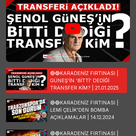
🔴🔵KARADENİZ FIRTINASI |
GÜNEŞ'İN 'BİTTİ' DEDİĞİ
TRANSFER KİM? | 21.01.2025
🔴🔵KARADENİZ FIRTINASI |
LEMİ ÇELİK'DEN BOMBA
AÇIKLAMALAR | 14.12.2024
🔴🔵KARADENİZ FIRTINASI |