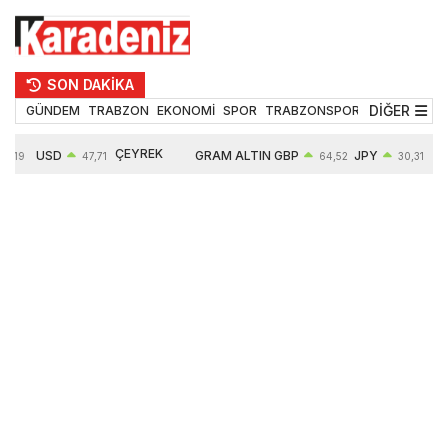
SON DAKİKA
DİĞER
GÜNDEM
TRABZON
EKONOMİ
SPOR
TRABZONSPOR
TEKNOLOJİ
ÇEYREK
USD
GRAM ALTIN
GBP
JPY
EUR
47,71
64,52
30,31
ALTIN
0,18%
6660,55
0,27%
0,39%
0,32
10903,00
2,59%
2,54%