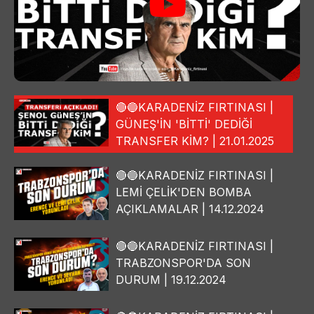
🔴🔵KARADENİZ FIRTINASI |
GÜNEŞ'İN 'BİTTİ' DEDİĞİ
TRANSFER KİM? | 21.01.2025
🔴🔵KARADENİZ FIRTINASI |
LEMİ ÇELİK'DEN BOMBA
AÇIKLAMALAR | 14.12.2024
🔴🔵KARADENİZ FIRTINASI |
TRABZONSPOR'DA SON
DURUM | 19.12.2024