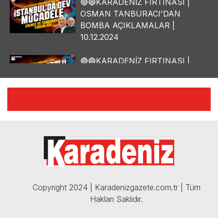
🔴🔵KARADENİZ FIRTINASI |
OSMAN TANBURACI'DAN
BOMBA AÇIKLAMALAR |
10.12.2024
🔴🔵KARADENİZ FIRTINASI |
YILMAZ VURAL'DAN BOMBA
AÇIKLAMALAR | 06.12.2024
🔴🔵KARADENİZ FIRTINASI |
CELİL HEKİMOĞLU'NDAN
BOMBA AÇIKLAMALAR |
05.12.2024
Copyright 2024 | Karadenizgazete.com.tr | Tüm
Hakları Saklıdır.