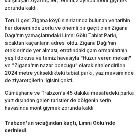
karşılaşan ziyaretçiler, temmuz ayında mont giymek
zorunda kaldı.
Torul ilçesi Zigana köyü sınırlarında bulunan ve tarihin
her döneminde zorlu ve önemli bir geçit olan Zigana
Dağı'nın yamaçlarındaki Limni Gölü Tabiat Parkı,
sıcaktan kaçanların adresi oldu. Zigana Dağı'nın
eteklerinde yer alması, etrafındaki çam ormanlarının
yeşil dokusu ve temiz havasıyla "Huzur veren mekan"
ve "Zigana'nın nazar boncuğu" olarak nitelendirilen
2024 metre yükseklikteki tabiat parkı, yaz mevsiminde
de ziyaretçilerin ilgisini çekti.
Gümüşhane ve Trabzon'a 45 dakika mesafedeki parka
yurt dışından gelen turistler de bölgenin serin
havasında mont giymek zorunda kaldı.
Trabzon'un sıcağından kaçtı, Limni Gölü'nde
serinledi