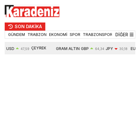
SON DAKİKA
DİĞER
GÜNDEM
TRABZON
EKONOMİ
SPOR
TRABZONSPOR
TEKNOLOJİ
ÇEYREK
USD
GRAM ALTIN
GBP
JPY
EUR
47,59
64,34
30,18
ALTIN
0,05%
6484,95
0,01%
-0,31%
-0,11%
10624,00
-0,17%
0,56%