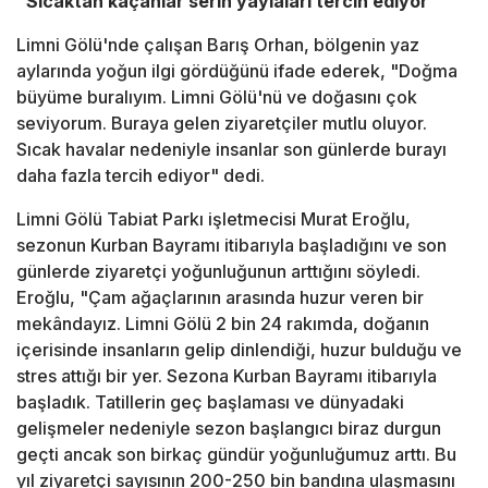
"Sıcaktan kaçanlar serin yaylaları tercih ediyor"
Limni Gölü'nde çalışan Barış Orhan, bölgenin yaz
aylarında yoğun ilgi gördüğünü ifade ederek, "Doğma
büyüme buralıyım. Limni Gölü'nü ve doğasını çok
seviyorum. Buraya gelen ziyaretçiler mutlu oluyor.
Sıcak havalar nedeniyle insanlar son günlerde burayı
daha fazla tercih ediyor" dedi.
Limni Gölü Tabiat Parkı işletmecisi Murat Eroğlu,
sezonun Kurban Bayramı itibarıyla başladığını ve son
günlerde ziyaretçi yoğunluğunun arttığını söyledi.
Eroğlu, "Çam ağaçlarının arasında huzur veren bir
mekândayız. Limni Gölü 2 bin 24 rakımda, doğanın
içerisinde insanların gelip dinlendiği, huzur bulduğu ve
stres attığı bir yer. Sezona Kurban Bayramı itibarıyla
başladık. Tatillerin geç başlaması ve dünyadaki
gelişmeler nedeniyle sezon başlangıcı biraz durgun
geçti ancak son birkaç gündür yoğunluğumuz arttı. Bu
yıl ziyaretçi sayısının 200-250 bin bandına ulaşmasını