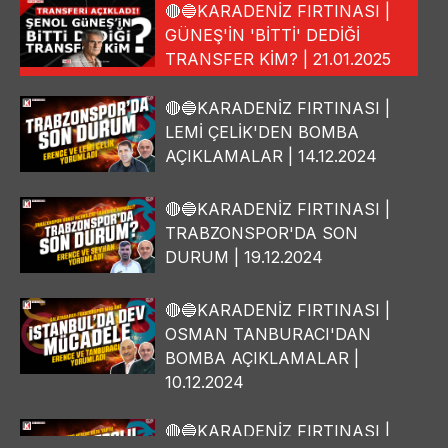
🔴🔵KARADENİZ FIRTINASI |
GÜNEŞ'İN 'BİTTİ' DEDİĞİ
TRANSFER KİM? | 21.01.2025
🔴🔵KARADENİZ FIRTINASI |
LEMİ ÇELİK'DEN BOMBA
AÇIKLAMALAR | 14.12.2024
🔴🔵KARADENİZ FIRTINASI |
TRABZONSPOR'DA SON
DURUM | 19.12.2024
🔴🔵KARADENİZ FIRTINASI |
OSMAN TANBURACI'DAN
BOMBA AÇIKLAMALAR |
10.12.2024
🔴🔵KARADENİZ FIRTINASI |