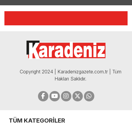
YILMAZ VURAL'DAN BOMBA
AÇIKLAMALAR | 06.12.2024
🔴🔵KARADENİZ FIRTINASI |
CELİL HEKİMOĞLU'NDAN
BOMBA AÇIKLAMALAR |
05.12.2024
Copyright 2024 | Karadenizgazete.com.tr | Tüm
Hakları Saklıdır.
TÜM KATEGORİLER