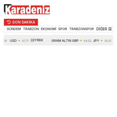
SON DAKİKA
DİĞER
GÜNDEM
TRABZON
EKONOMİ
SPOR
TRABZONSPOR
TEKNOLOJİ
ÇEYREK
USD
GRAM ALTIN
GBP
JPY
5,19
47,71
64,52
30,31
ALTIN
0,18%
6660,55
0,27%
0,39%
10903,00
2,59%
2,54%