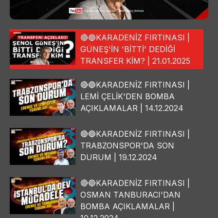
🔴🔵KARADENİZ FIRTINASI |
GÜNEŞ'İN 'BİTTİ' DEDİĞİ
TRANSFER KİM? | 21.01.2025
🔴🔵KARADENİZ FIRTINASI |
LEMİ ÇELİK'DEN BOMBA
AÇIKLAMALAR | 14.12.2024
🔴🔵KARADENİZ FIRTINASI |
TRABZONSPOR'DA SON
DURUM | 19.12.2024
🔴🔵KARADENİZ FIRTINASI |
OSMAN TANBURACI'DAN
BOMBA AÇIKLAMALAR |