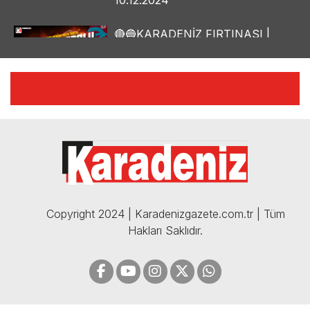
10.12.2024
🔴🔵KARADENİZ FIRTINASI |
YILMAZ VURAL'DAN BOMBA
AÇIKLAMALAR | 06.12.2024
🔴🔵KARADENİZ FIRTINASI |
CELİL HEKİMOĞLU'NDAN
BOMBA AÇIKLAMALAR |
05.12.2024
Copyright 2024 | Karadenizgazete.com.tr | Tüm
Hakları Saklıdır.