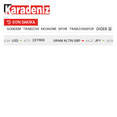
SON DAKİKA
DİĞER
GÜNDEM
TRABZON
EKONOMİ
SPOR
TRABZONSPOR
TEKNOLOJİ
ÇEYREK
USD
GRAM ALTIN
GBP
JPY
55,04
47,71
64,27
30,19
ALTIN
0,17%
6603,20
-0,12%
0,00%
10764,00
1,70%
1,23%