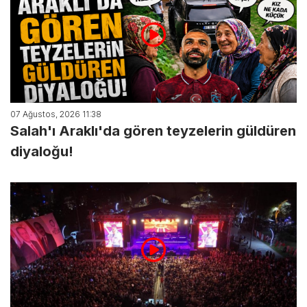
07 Ağustos, 2026 11:38
Salah'ı Araklı'da gören teyzelerin güldüren
diyaloğu!