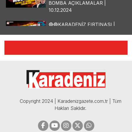
BOMBA AÇIKLAMALAR |
10.12.2024
🔴🔵KARADENİZ FIRTINASI |
YILMAZ VURAL'DAN BOMBA
AÇIKLAMALAR | 06.12.2024
🔴🔵KARADENİZ FIRTINASI |
CELİL HEKİMOĞLU'NDAN
BOMBA AÇIKLAMALAR |
05.12.2024
Copyright 2024 | Karadenizgazete.com.tr | Tüm
Hakları Saklıdır.