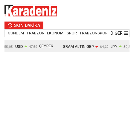
SON DAKİKA
DİĞER
GÜNDEM
TRABZON
EKONOMİ
SPOR
TRABZONSPOR
TEKNOLOJİ
ÇEYREK
USD
GRAM ALTIN
GBP
JPY
55,05
47,59
64,32
30,28
ALTIN
0,06%
6535,19
-0,02%
0,01%
10677,00
0,60%
1,06%