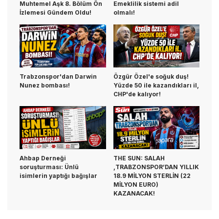
Muhtemel Aşk 8. Bölüm Ön
Emeklilik sistemi adil
İzlemesi Gündem Oldu!
olmalı!
Trabzonspor'dan Darwin
Özgür Özel'e soğuk duş!
Nunez bombası!
Yüzde 50 ile kazandıkları il,
CHP'de kalıyor!
Ahbap Derneği
THE SUN: SALAH
soruşturması: Ünlü
,TRABZONSPOR’DAN YILLIK
isimlerin yaptığı bağışlar
18.9 MİLYON STERLİN (22
MİLYON EURO)
KAZANACAK!