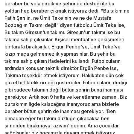
beraber bu yola girdik ve şehrinde desteği ile bu
yoldan hep beraber çıkmak istiyoruz dedi. "Bu takım ne
Fatih Şen'in, ne Ümit Teke'nin ve ne de Mustafa
Bozbağ'ın Takımı değil" diyen futbolcu Ümit Teke ise,
Bu takım Giresun'un takımı. Giresun'un takımı ise bu
takıma sahip çıksınlar. Kişisel menfaat ve çekişmeleri
bir tarafa bıraksınlar. Ergun Penbe'ye, Ümit Teke'ye
kızıp maça gelmemezlik yapmasınlar. Bu şehir bu
takıma sahip çıksın ifadelerini kullandı. Futbolcuların
ardından konuşan teknik direktör Ergün Penbe ise,
Takıma teşekkür etmek istiyorum. Hakikaten dün çok
güzel birliktelik örneği gösterdiler. Futbolcuların dediği
gibi sadece takımın değil bütün şehrin buna inanması
gerekiyor. Artık son 9 hafta ve kenetlenme zamanı. Biz
bu takımın ligde kalacağına inanıyoruz ama bizlerle
beraber bütün şehrin de inanması gerekiyor. 'Ben
olmadan eğer bu takım düzlüğe çıkacaksa ben
şimdiden bırakmaya razıyım' dedim. Ama çocuklar
sağolsunlar biz hocamızla devam etmek istiyoruz,