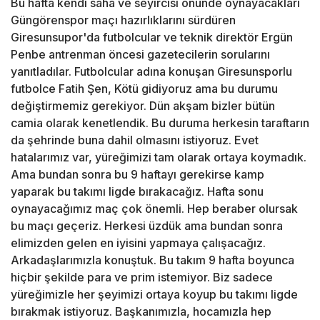
Bu hafta kendi saha ve seyircisi önünde oynayacakları
Güngörenspor maçı hazırlıklarını sürdüren
Giresunsupor'da futbolcular ve teknik direktör Ergün
Penbe antrenman öncesi gazetecilerin sorularını
yanıtladılar. Futbolcular adına konuşan Giresunsporlu
futbolce Fatih Şen, Kötü gidiyoruz ama bu durumu
değiştirmemiz gerekiyor. Dün akşam bizler bütün
camia olarak kenetlendik. Bu duruma herkesin taraftarın
da şehrinde buna dahil olmasını istiyoruz. Evet
hatalarımız var, yüreğimizi tam olarak ortaya koymadık.
Ama bundan sonra bu 9 haftayı gerekirse kamp
yaparak bu takımı ligde bırakacağız. Hafta sonu
oynayacağımız maç çok önemli. Hep beraber olursak
bu maçı geçeriz. Herkesi üzdük ama bundan sonra
elimizden gelen en iyisini yapmaya çalışacağız.
Arkadaşlarımızla konuştuk. Bu takım 9 hafta boyunca
hiçbir şekilde para ve prim istemiyor. Biz sadece
yüreğimizle her şeyimizi ortaya koyup bu takımı ligde
bırakmak istiyoruz. Başkanımızla, hocamızla hep