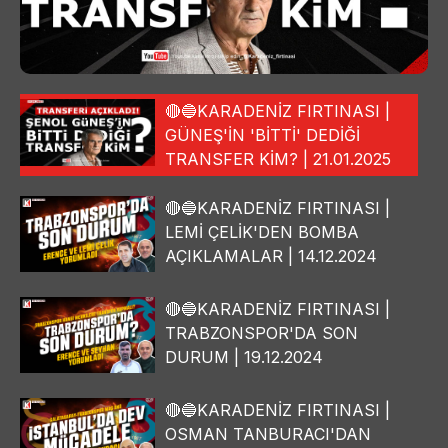
🔴🔵KARADENİZ FIRTINASI |
GÜNEŞ'İN 'BİTTİ' DEDİĞİ
TRANSFER KİM? | 21.01.2025
🔴🔵KARADENİZ FIRTINASI |
LEMİ ÇELİK'DEN BOMBA
AÇIKLAMALAR | 14.12.2024
🔴🔵KARADENİZ FIRTINASI |
TRABZONSPOR'DA SON
DURUM | 19.12.2024
🔴🔵KARADENİZ FIRTINASI |
OSMAN TANBURACI'DAN