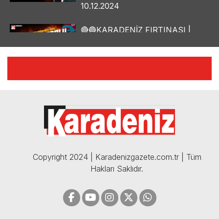
10.12.2024
🔴🔵KARADENİZ FIRTINASI |
YILMAZ VURAL'DAN BOMBA
AÇIKLAMALAR | 06.12.2024
🔴🔵KARADENİZ FIRTINASI |
CELİL HEKİMOĞLU'NDAN
BOMBA AÇIKLAMALAR |
05.12.2024
Copyright 2024 | Karadenizgazete.com.tr | Tüm
Hakları Saklıdır.