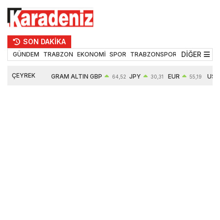
SON DAKİKA
DİĞER
GÜNDEM
TRABZON
EKONOMİ
SPOR
TRABZONSPOR
TEKNOLOJİ
ÇEYREK
GRAM ALTIN
GBP
JPY
EUR
USD
64,52
30,31
55,19
ALTIN
6660,55
0,27%
0,39%
0,32%
0,18%
10903,00
2,59%
2,54%