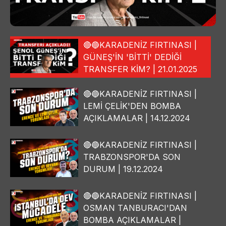
🔴🔵KARADENİZ FIRTINASI |
GÜNEŞ'İN 'BİTTİ' DEDİĞİ
TRANSFER KİM? | 21.01.2025
🔴🔵KARADENİZ FIRTINASI |
LEMİ ÇELİK'DEN BOMBA
AÇIKLAMALAR | 14.12.2024
🔴🔵KARADENİZ FIRTINASI |
TRABZONSPOR'DA SON
DURUM | 19.12.2024
🔴🔵KARADENİZ FIRTINASI |
OSMAN TANBURACI'DAN
BOMBA AÇIKLAMALAR |