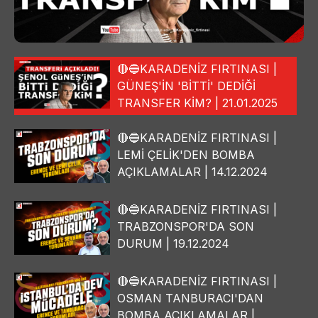
🔴🔵KARADENİZ FIRTINASI |
GÜNEŞ'İN 'BİTTİ' DEDİĞİ
TRANSFER KİM? | 21.01.2025
🔴🔵KARADENİZ FIRTINASI |
LEMİ ÇELİK'DEN BOMBA
AÇIKLAMALAR | 14.12.2024
🔴🔵KARADENİZ FIRTINASI |
TRABZONSPOR'DA SON
DURUM | 19.12.2024
🔴🔵KARADENİZ FIRTINASI |
OSMAN TANBURACI'DAN
BOMBA AÇIKLAMALAR |