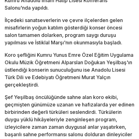
Kumru Anadolu İmam Hatip Lisesi Konferans
Salonu'nda yapıldı.
İlçedeki sanatseverlerin ve çevre ilçelerden gelen
misafirlerin yoğun katılım gösterdiği konser öncesi
salon tamamen dolarken, program saygı duruşu
yapılması ve İstiklal Marşı'nın okunmasıyla başladı.
Koro şefliğini Kumru Yunus Emre Özel Eğitim Uygulama
Okulu Müzik Öğretmeni Alparslan Doğukan Yeşilbaş'ın
üstlendiği konserin sunuculuğunu ise Anadolu Lisesi
Türk Dili ve Edebiyatı Öğretmeni Murat Yalçın
gerçekleştirdi.
Şef Yeşilbaş öncülüğünde sahne alan koro ekibi,
geçmişten günümüze uzanan ve hafızalarda yer edinen
birbirinden değerli türküleri seslendirdi. Türkülerin
duygu yüklü hikâyeleriyle zenginleşen program,
izleyicilere zaman zaman duygusal anlar yaşatırken,
başarılı sahne performansı salonu dolduran dinleyiciler