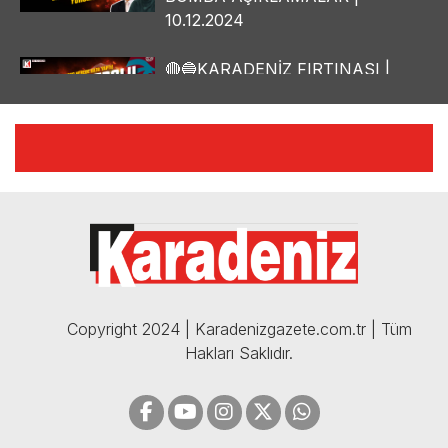
10.12.2024
🔴🔵KARADENİZ FIRTINASI |
YILMAZ VURAL'DAN BOMBA
AÇIKLAMALAR | 06.12.2024
🔴🔵KARADENİZ FIRTINASI |
CELİL HEKİMOĞLU'NDAN
BOMBA AÇIKLAMALAR |
05.12.2024
Copyright 2024 | Karadenizgazete.com.tr | Tüm
Hakları Saklıdır.