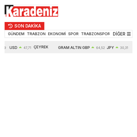
SON DAKİKA
DİĞER
GÜNDEM
TRABZON
EKONOMİ
SPOR
TRABZONSPOR
TEKNOLOJİ
ÇEYREK
USD
GRAM ALTIN
GBP
JPY
EUR
47,71
64,52
30,31
ALTIN
0,18%
6660,55
0,27%
0,39%
0,32%
10903,00
2,59%
2,54%