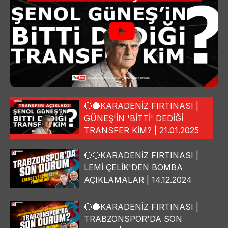
🔴🔵KARADENİZ FIRTINASI |
GÜNEŞ'İN 'BİTTİ' DEDİĞİ
TRANSFER KİM? | 21.01.2025
🔴🔵KARADENİZ FIRTINASI |
LEMİ ÇELİK'DEN BOMBA
AÇIKLAMALAR | 14.12.2024
🔴🔵KARADENİZ FIRTINASI |
TRABZONSPOR'DA SON