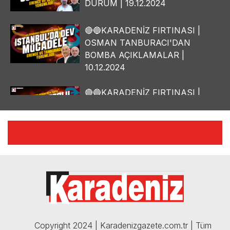
DURUM | 19.12.2024
🔴🔵KARADENİZ FIRTINASI |
OSMAN TANBURACI'DAN
BOMBA AÇIKLAMALAR |
10.12.2024
🔴🔵KARADENİZ FIRTINASI |
YILMAZ VURAL'DAN BOMBA
AÇIKLAMALAR | 06.12.2024
🔴🔵KARADENİZ FIRTINASI |
CELİL HEKİMOĞLU'NDAN
BOMBA AÇIKLAMALAR |
05.12.2024
Copyright 2024 | Karadenizgazete.com.tr | Tüm