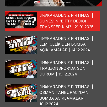
🔴🔵KARADENİZ FIRTINASI |
GÜNEŞ'İN 'BİTTİ' DEDİĞİ
TRANSFER KİM? | 21.01.2025
🔴🔵KARADENİZ FIRTINASI |
LEMİ ÇELİK'DEN BOMBA
AÇIKLAMALAR | 14.12.2024
🔴🔵KARADENİZ FIRTINASI |
TRABZONSPOR'DA SON
DURUM | 19.12.2024
🔴🔵KARADENİZ FIRTINASI |
OSMAN TANBURACI'DAN
BOMBA AÇIKLAMALAR |
10.12.2024