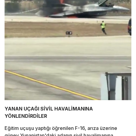
YANAN UÇAĞI SİVİL HAVALİMANINA
YÖNLENDİRDİLER
Eğitim uçuşu yaptığı öğrenilen F-16, arıza üzerine
güney Yunanistan'daki adanın sivil havalimanına