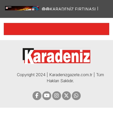
🔴🔵KARADENİZ FIRTINASI |
YILMAZ VURAL'DAN BOMBA
AÇIKLAMALAR | 06.12.2024
🔴🔵KARADENİZ FIRTINASI |
CELİL HEKİMOĞLU'NDAN
BOMBA AÇIKLAMALAR |
05.12.2024
Copyright 2024 | Karadenizgazete.com.tr | Tüm
Hakları Saklıdır.