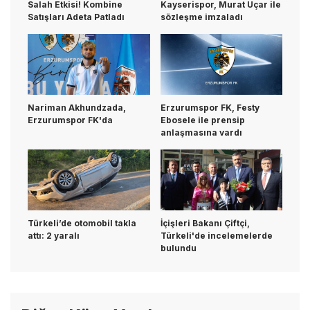
Salah Etkisi! Kombine
Kayserispor, Murat Uçar ile
Satışları Adeta Patladı
sözleşme imzaladı
Nariman Akhundzada,
Erzurumspor FK, Festy
Erzurumspor FK'da
Ebosele ile prensip
anlaşmasına vardı
Türkeli’de otomobil takla
İçişleri Bakanı Çiftçi,
attı: 2 yaralı
Türkeli'de incelemelerde
bulundu