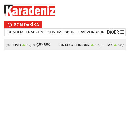
SON DAKİKA
DİĞER
GÜNDEM
TRABZON
EKONOMİ
SPOR
TRABZONSPOR
TEKNOLOJİ
ÇEYREK
USD
GRAM ALTIN
GBP
JPY
55,18
47,70
64,60
30,35
ALTIN
0,16%
6652,76
0,38%
0,54%
10909,00
2,47%
2,60%