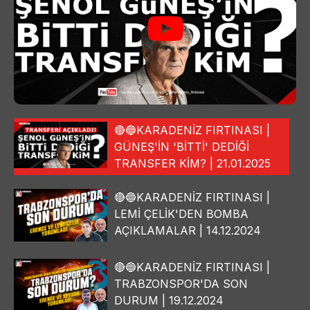
🔴🔵KARADENİZ FIRTINASI |
GÜNEŞ'İN 'BİTTİ' DEDİĞİ
TRANSFER KİM? | 21.01.2025
🔴🔵KARADENİZ FIRTINASI |
LEMİ ÇELİK'DEN BOMBA
AÇIKLAMALAR | 14.12.2024
🔴🔵KARADENİZ FIRTINASI |
TRABZONSPOR'DA SON
DURUM | 19.12.2024