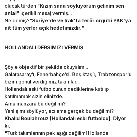
olacak türden “
Kızım sana söylüyorum gelinim sen
anla!
” içerikli mesaj vermiş...
Ne demiş?"
Suriye'de ve Irak'ta terör örgütü PKK'ya
ait tüm yerler açık hedefimizdir.
"
HOLLANDALI DERSİMİZİ VERMİŞ
Şöyle objektif bir şekilde okuyalım...
Galatasaray’ı, Fenerbahçe’si, Beşiktaş’ı, Trabzonspor'u
bizim gönül verdiğimiz takımlar...
Hollandalı eski futbolcunun dediklerine katılıp
katılmamak sizin elinizde...
Ama manzara bu değil mi?
Yanlış mı söylüyor, acı ama gerçek bu değil mi?
Khalid Boulahrouz [Hollandalı eski futbolcu]: Diyor
ki,
"Türk takımlarının pek aşığı değilim! Hollanda