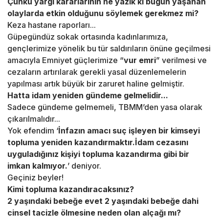
Çünkü yargı kararlarının ne yazık ki bugün yaşanan
olaylarda etkin olduğunu söylemek gerekmez mi?
Keza hastane raporları...
Güpegündüz sokak ortasında kadınlarımıza,
gençlerimize yönelik bu tür saldırıların önüne geçilmesi
amacıyla Emniyet güçlerimize “
vur emri
” verilmesi ve
cezaların artırılarak gerekli yasal düzenlemelerin
yapılması artık büyük bir zaruret haline gelmiştir.
Hatta idam yeniden gündeme gelmelidir...
Sadece gündeme gelmemeli, TBMM’den yasa olarak
çıkarılmalıdır...
Yok efendim ‘
İnfazın amacı suç işleyen bir kimseyi
topluma yeniden kazandırmaktır.
İdam cezasını
uyguladığınız kişiyi topluma kazandırma gibi bir
imkan kalmıyor.
’ deniyor.
Geçiniz beyler!
Kimi topluma kazandıracaksınız?
2 yaşındaki bebeğe evet 2 yaşındaki bebeğe dahi
cinsel tacizle ölmesine neden olan alçağı mı?