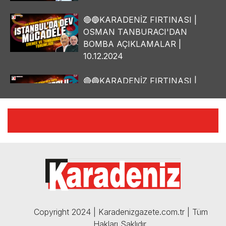
🔴🔵KARADENİZ FIRTINASI |
OSMAN TANBURACI'DAN
BOMBA AÇIKLAMALAR |
10.12.2024
🔴🔵KARADENİZ FIRTINASI |
YILMAZ VURAL'DAN BOMBA
AÇIKLAMALAR | 06.12.2024
🔴🔵KARADENİZ FIRTINASI |
CELİL HEKİMOĞLU'NDAN
BOMBA AÇIKLAMALAR |
05.12.2024
Copyright 2024 | Karadenizgazete.com.tr | Tüm
Hakları Saklıdır.