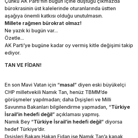
Çünkü AK Parti’nin bugün içine düştüğü çıkmazda
bürokrasinin üst kalelerinde oturanlarında üstten
aşağıya önemli katkısı olduğu unutulmasın.
Millete rağmen bürokrat olmaz!
Ne yazık ki bugün var...
Özetle...
AK Parti’ye bugüne kadar oy vermiş kitle değişimi takip
ediyor.
TAN VE FİDAN!
En son Mavi Vatan için “
masal
” diyen eski büyükelçi
CHP milletvekili Namık Tan, henüz TBMM’de
görüşmeler yapılmadan; daha Dışişleri ve Milli
Savunma Bakanları bilgilendirme yapmadan, “
Türkiye
İsrail’in hedefi değil
” açıklaması yapmış.
Namık Bey “
Türkiye İsrail’in hedefi değil
” diyorsa
hedef Türkiye’dir.
Dışişleri Bakanı Hakan Fidan ise Namık Tan’a kapak