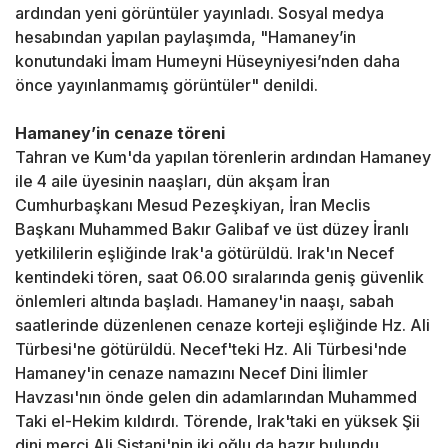
ardından yeni görüntüler yayınladı. Sosyal medya
hesabından yapılan paylaşımda, "Hamaney’in
konutundaki İmam Humeyni Hüseyniyesi’nden daha
önce yayınlanmamış görüntüler" denildi.
Hamaney’in cenaze töreni
Tahran ve Kum'da yapılan törenlerin ardından Hamaney
ile 4 aile üyesinin naaşları, dün akşam İran
Cumhurbaşkanı Mesud Pezeşkiyan, İran Meclis
Başkanı Muhammed Bakır Galibaf ve üst düzey İranlı
yetkililerin eşliğinde Irak'a götürüldü. Irak'ın Necef
kentindeki tören, saat 06.00 sıralarında geniş güvenlik
önlemleri altında başladı. Hamaney'in naaşı, sabah
saatlerinde düzenlenen cenaze korteji eşliğinde Hz. Ali
Türbesi'ne götürüldü. Necef'teki Hz. Ali Türbesi'nde
Hamaney'in cenaze namazını Necef Dini İlimler
Havzası'nın önde gelen din adamlarından Muhammed
Taki el-Hekim kıldırdı. Törende, Irak'taki en yüksek Şii
dini merci Ali Sistani'nin iki oğlu da hazır bulundu.