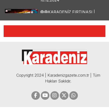
10.12.2024
🔴🔵KARADENİZ FIRTINASI |
YILMAZ VURAL'DAN BOMBA
AÇIKLAMALAR | 06.12.2024
🔴🔵KARADENİZ FIRTINASI |
CELİL HEKİMOĞLU'NDAN
BOMBA AÇIKLAMALAR |
05.12.2024
Copyright 2024 | Karadenizgazete.com.tr | Tüm
Hakları Saklıdır.