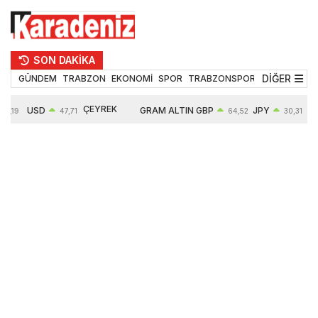
SON DAKİKA
DİĞER
GÜNDEM
TRABZON
EKONOMİ
SPOR
TRABZONSPOR
TEKNOLOJİ
ÇEYREK
USD
GRAM ALTIN
GBP
JPY
5,19
47,71
64,52
30,31
ALTIN
0,18%
6660,55
0,27%
0,39%
10903,00
2,59%
2,54%