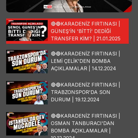
🔴🔵KARADENİZ FIRTINASI |
GÜNEŞ'İN 'BİTTİ' DEDİĞİ
TRANSFER KİM? | 21.01.2025
🔴🔵KARADENİZ FIRTINASI |
LEMİ ÇELİK'DEN BOMBA
AÇIKLAMALAR | 14.12.2024
🔴🔵KARADENİZ FIRTINASI |
TRABZONSPOR'DA SON
DURUM | 19.12.2024
🔴🔵KARADENİZ FIRTINASI |
OSMAN TANBURACI'DAN
BOMBA AÇIKLAMALAR |