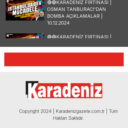
🔴🔵KARADENİZ FIRTINASI |
OSMAN TANBURACI'DAN
BOMBA AÇIKLAMALAR |
10.12.2024
🔴🔵KARADENİZ FIRTINASI |
YILMAZ VURAL'DAN BOMBA
AÇIKLAMALAR | 06.12.2024
🔴🔵KARADENİZ FIRTINASI |
CELİL HEKİMOĞLU'NDAN
BOMBA AÇIKLAMALAR |
05.12.2024
Copyright 2024 | Karadenizgazete.com.tr | Tüm
Hakları Saklıdır.