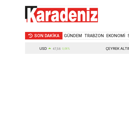
SON DAKİKA
GÜNDEM
TRABZON
EKONOMİ
USD
ÇEYREK ALTIN
47,56
0,08%
105