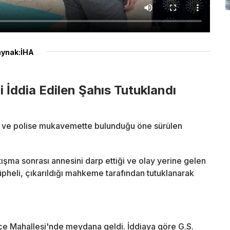
ynak:İHA
 İddia Edilen Şahıs Tutuklandı
ği ve polise mukavemette bulunduğu öne sürülen
tışma sonrası annesini darp ettiği ve olay yerine gelen
üpheli, çıkarıldığı mahkeme tarafından tutuklanarak
çe Mahallesi'nde meydana geldi. İddiaya göre G.S.