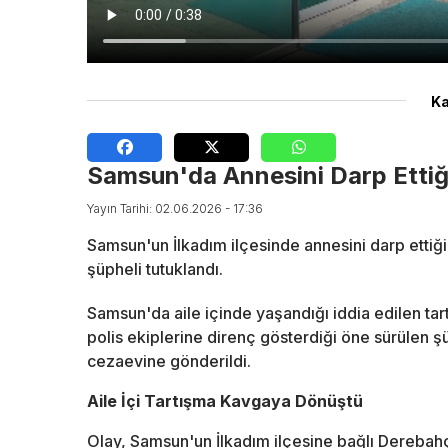
Ka
Samsun'da Annesini Darp Ettiği
Yayın Tarihi: 02.06.2026 - 17:36
Samsun'un İlkadım ilçesinde annesini darp etti
şüpheli tutuklandı.
Samsun'da aile içinde yaşandığı iddia edilen tar
polis ekiplerine direnç gösterdiği öne sürülen ş
cezaevine gönderildi.
Aile İçi Tartışma Kavgaya Dönüştü
Olay, Samsun'un İlkadım ilçesine bağlı Derebah