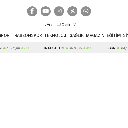
Ara
Canlı TV
SPOR
TRABZONSPOR
TEKNOLOJİ
SAĞLIK
MAGAZİN
EĞİTİM
Sİ
GRAM ALTIN
GBP
71,00
4,27%
6497,85
4,28%
64,33
0,54%