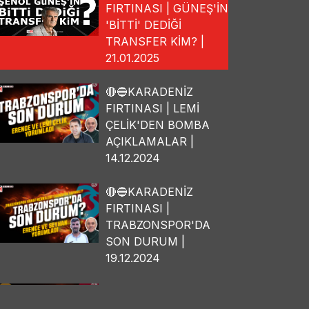
FIRTINASI | GÜNEŞ'İN
'BİTTİ' DEDİĞİ
TRANSFER KİM? |
21.01.2025
🔴🔵KARADENİZ
FIRTINASI | LEMİ
ÇELİK'DEN BOMBA
AÇIKLAMALAR |
14.12.2024
🔴🔵KARADENİZ
FIRTINASI |
TRABZONSPOR'DA
SON DURUM |
19.12.2024
🔴🔵KARADENİZ
FIRTINASI | OSMAN