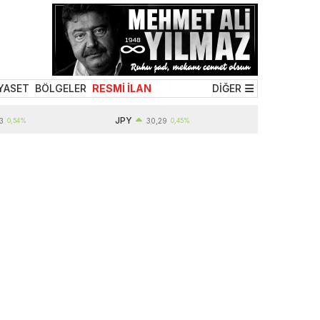
YASET
BÖLGELER
RESMİ İLAN
DİĞER
JPY
EUR
30,29
0,45%
55,01
0,29