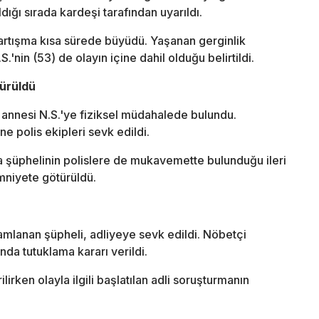
dığı sırada kardeşi tarafından uyarıldı.
artışma kısa sürede büyüdü. Yaşanan gerginlik
.'nin (53) de olayın içine dahil olduğu belirtildi.
Sürüldü
 annesi N.S.'ye fiziksel müdahalede bulundu.
e polis ekipleri sevk edildi.
a şüphelinin polislere de mukavemette bulunduğu ileri
mniyete götürüldü.
mlanan şüpheli, adliyeye sevk edildi. Nöbetçi
da tutuklama kararı verildi.
irken olayla ilgili başlatılan adli soruşturmanın