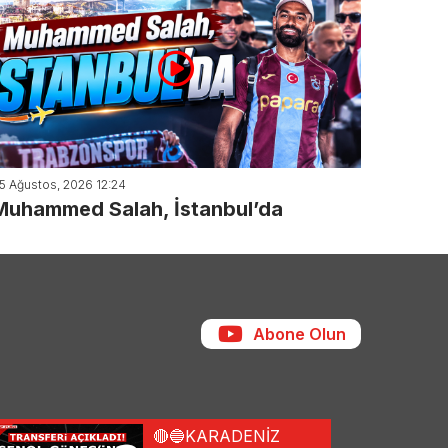
5 Ağustos, 2026 12:24
Muhammed Salah, İstanbul’da
Abone Olun
🔴🔵KARADENİZ