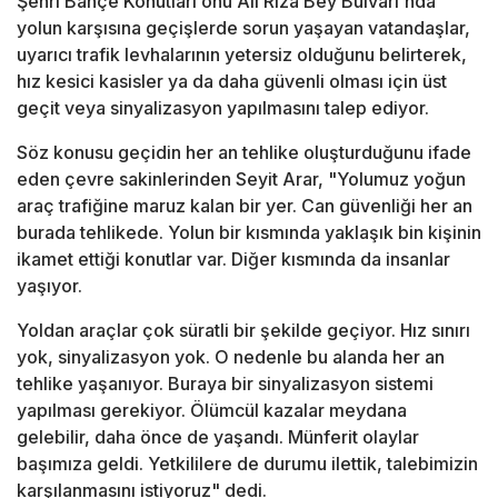
Şehri Bahçe Konutları önü Ali Rıza Bey Bulvarı'nda
yolun karşısına geçişlerde sorun yaşayan vatandaşlar,
uyarıcı trafik levhalarının yetersiz olduğunu belirterek,
hız kesici kasisler ya da daha güvenli olması için üst
geçit veya sinyalizasyon yapılmasını talep ediyor.
Söz konusu geçidin her an tehlike oluşturduğunu ifade
eden çevre sakinlerinden Seyit Arar, "Yolumuz yoğun
araç trafiğine maruz kalan bir yer. Can güvenliği her an
burada tehlikede. Yolun bir kısmında yaklaşık bin kişinin
ikamet ettiği konutlar var. Diğer kısmında da insanlar
yaşıyor.
Yoldan araçlar çok süratli bir şekilde geçiyor. Hız sınırı
yok, sinyalizasyon yok. O nedenle bu alanda her an
tehlike yaşanıyor. Buraya bir sinyalizasyon sistemi
yapılması gerekiyor. Ölümcül kazalar meydana
gelebilir, daha önce de yaşandı. Münferit olaylar
başımıza geldi. Yetkililere de durumu ilettik, talebimizin
karşılanmasını istiyoruz" dedi.