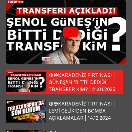
🔴🔵KARADENİZ FIRTINASI |
GÜNEŞ'İN 'BİTTİ' DEDİĞİ
TRANSFER KİM? | 21.01.2025
🔴🔵KARADENİZ FIRTINASI |
LEMİ ÇELİK'DEN BOMBA
AÇIKLAMALAR | 14.12.2024