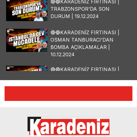
🔴🔵KARADENİZ FIRTINASI |
TRABZONSPOR'DA SON
DURUM | 19.12.2024
🔴🔵KARADENİZ FIRTINASI |
OSMAN TANBURACI'DAN
BOMBA AÇIKLAMALAR |
10.12.2024
🔴🔵KARADENİZ FIRTINASI |
YILMAZ VURAL'DAN BOMBA
AÇIKLAMALAR | 06.12.2024
🔴🔵KARADENİZ FIRTINASI |
CELİL HEKİMOĞLU'NDAN
BOMBA AÇIKLAMALAR |
05.12.2024