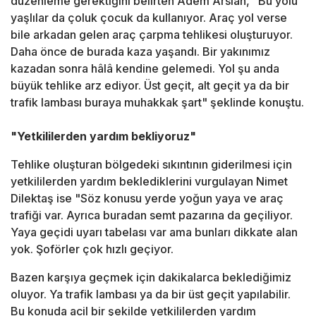
düzenleme gerektiğini belirten Adem Arslan, "Bu yolu
yaşlılar da çoluk çocuk da kullanıyor. Araç yol verse
bile arkadan gelen araç çarpma tehlikesi oluşturuyor.
Daha önce de burada kaza yaşandı. Bir yakınımız
kazadan sonra hâlâ kendine gelemedi. Yol şu anda
büyük tehlike arz ediyor. Üst geçit, alt geçit ya da bir
trafik lambası buraya muhakkak şart" şeklinde konuştu.
"Yetkililerden yardım bekliyoruz"
Tehlike oluşturan bölgedeki sıkıntının giderilmesi için
yetkililerden yardım beklediklerini vurgulayan Nimet
Dilektaş ise "Söz konusu yerde yoğun yaya ve araç
trafiği var. Ayrıca buradan semt pazarına da geçiliyor.
Yaya geçidi uyarı tabelası var ama bunları dikkate alan
yok. Şoförler çok hızlı geçiyor.
Bazen karşıya geçmek için dakikalarca beklediğimiz
oluyor. Ya trafik lambası ya da bir üst geçit yapılabilir.
Bu konuda acil bir şekilde yetkililerden yardım