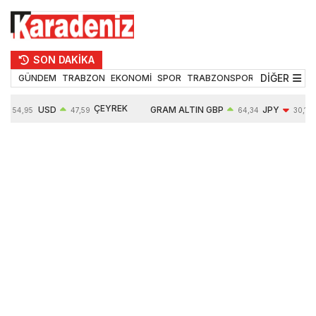
SON DAKİKA
DİĞER
GÜNDEM
TRABZON
EKONOMİ
SPOR
TRABZONSPOR
TEKNOLOJİ
ÇEYREK
USD
GRAM ALTIN
GBP
JPY
54,95
47,59
64,34
30,18
ALTIN
0,05%
6484,95
0,01%
-0,31%
10624,00
-0,17%
0,56%