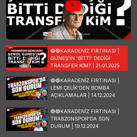
🔴🔵KARADENİZ FIRTINASI |
GÜNEŞ'İN 'BİTTİ' DEDİĞİ
TRANSFER KİM? | 21.01.2025
🔴🔵KARADENİZ FIRTINASI |
LEMİ ÇELİK'DEN BOMBA
AÇIKLAMALAR | 14.12.2024
🔴🔵KARADENİZ FIRTINASI |
TRABZONSPOR'DA SON
DURUM | 19.12.2024