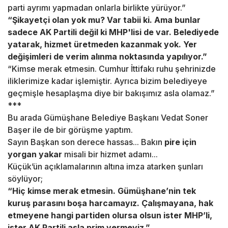
parti ayrımı yapmadan onlarla birlikte yürüyor.”
“Şikayetçi olan yok mu? Var tabii ki. Ama bunlar
sadece AK Partili değil ki MHP'lisi de var. Belediyede
yatarak, hizmet üretmeden kazanmak yok. Yer
değişimleri de verim alınma noktasında yapılıyor.”
“Kimse merak etmesin. Cumhur İttifakı ruhu şehrinizde
iliklerimize kadar işlemiştir. Ayrıca bizim belediyeye
geçmişle hesaplaşma diye bir bakışımız asla olamaz.”
***
Bu arada Gümüşhane Belediye Başkanı Vedat Soner
Başer ile de bir görüşme yaptım.
Sayın Başkan son derece hassas... Bakın
pire için
yorgan yakar
misali bir hizmet adamı...
Küçük’ün açıklamalarının altına imza atarken şunları
söylüyor;
“Hiç kimse merak etmesin. Gümüşhane’nin tek
kuruş parasını boşa harcamayız. Çalışmayana, hak
etmeyene hangi partiden olursa olsun ister MHP’li,
ister AK Partili asla prim vermeyiz.”