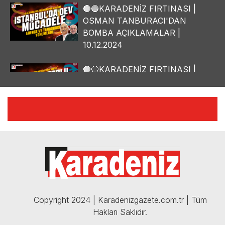
🔴🔵KARADENİZ FIRTINASI |
OSMAN TANBURACI'DAN
BOMBA AÇIKLAMALAR |
10.12.2024
🔴🔵KARADENİZ FIRTINASI |
YILMAZ VURAL'DAN BOMBA
AÇIKLAMALAR | 06.12.2024
🔴🔵KARADENİZ FIRTINASI |
CELİL HEKİMOĞLU'NDAN
BOMBA AÇIKLAMALAR |
05.12.2024
Copyright 2024 | Karadenizgazete.com.tr | Tüm
Hakları Saklıdır.